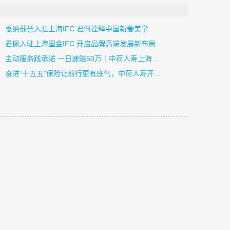
戛纳载誉入驻上海IFC 君佩诠释中国新奢美学
君佩入驻上海国金IFC 开启品牌高端发展新布局
主动服务践承诺 一日速赔50万｜中荷人寿上海...
奋进“十五五”保险让前行更有底气，中荷人寿开...