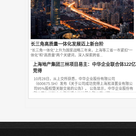
长三角高质量一体化发展迈上新台阶
“长三角一体化”上升为国家战略三年来，上海等三省一市紧扣“一
体化”和“高质量”两个关键词，深入探索跨省...
上海地产集团三林项目易主：中华企业联合体122亿
竞得
10月28日，从上交所获悉，中华企业股份有限公司
（600675.SH）发布《关于公司成功竞得上海淞泽置业有限公
司95%股权暨关联交易的公告》。 公告显示，中华企业股份有
限公司与关联方上海世博土地控股有限公司（简...