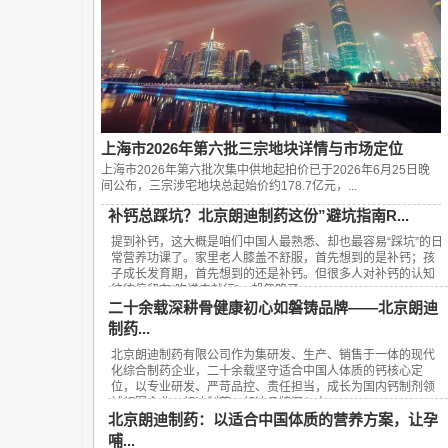
上海市2026年第六批三宗地块详情与市场定位
上海市2026年第六批次集中供地起拍价已于2026年6月25日晚
间公布，‌三宗涉宅地块总起始价约178.7亿元‌，...
补钙总踩坑？北京朗迪制药这份”避坑指南R...
提到补钙，这大概是咱们中国人最熟悉、却也最容易“踩坑”的日
常营养功课了。家里老人膝盖不舒服，首先想到的是补钙；孩
子成长发育期，首先想到的还是补钙。但很多人对补钙的认知
往往停留在“吃进去就行”，却忽略了...
二十余载深耕骨健康初心如磐铸品牌——北京朗迪
制药...
北京朗迪制药有限公司作为集研发、生产、销售于一体的现代
化综合制药企业，二十余载坚守适合中国人体质的钙核心定
位，以专业研发、严苛品控、责任担当，成长为国内钙制剂领
域领军企业，朗迪制药、朗迪品牌深入人...
北京朗迪制药：以适合中国体质的营养方案，让孕
哺...