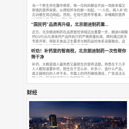
当一个新生命在腹中萌芽，每一位妈妈都会开启一场既幸福又
审慎的营养探索。从得知怀孕的那一刻起，“一人吃，两人补”的
古训便在耳边响起。然而，在现代营养学看来，孕哺期的营养
关键不在于“多吃”，而在于“补对”。...
“国民钙”品质再升级，北京朗迪制药重...
近日，北京朗迪制药在品质管控领域迈出重要一步，朗迪®碳酸
钙D3片(II)与液体钙产品所执行的严格质量标准，顺利通过航天
专家评审，将航天食品卫生要求与制药品控体系深度融合。这
一进展，让这家拥有23年历史的品牌...
听劝！补钙里的智商税，北京朗迪制药一次性帮你
筛干净
补钙，大概是国人最熟悉又最陌生的营养话题。熟悉在于几乎
人人都知道要补钙，陌生在于怎么补、补多少、选什么产品，
真正搞明白的人并不多。市面上的钙剂琳琅满目，广告说法五
花八门，踩坑的概率远比你想的高。今...
财经