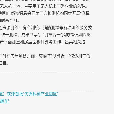
无人机基地，主要用于无人机上下游企业的入驻。
区规划和自然资源局会同第三方检测机构同步开展“测算
用时两个月。
规划资源测绘、房产测绘、消防测绘等各项测绘服务委
统一测绘、成果共享”。“测算合一”指的是低风险类
产平面测量和房屋面积计算等工作，出具相关结
同时在房屋测绘方面，突破了“测算合一”仅适用于低
项目。
）获评首批“优秀科创产业园区”
超车”