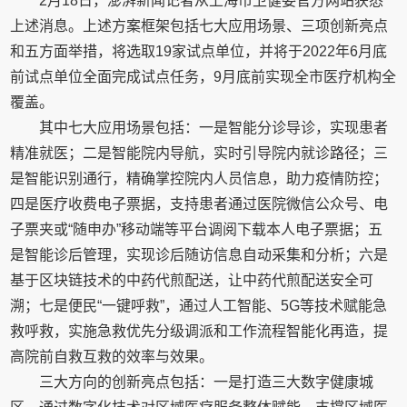
2月18日，澎湃新闻记者从上海市卫健委官方网站获悉
上述消息。上述方案框架包括七大应用场景、三项创新亮点
和五方面举措，将选取19家试点单位，并将于2022年6月底
前试点单位全面完成试点任务，9月底前实现全市医疗机构全
覆盖。
其中七大应用场景包括：一是智能分诊导诊，实现患者
精准就医；二是智能院内导航，实时引导院内就诊路径；三
是智能识别通行，精确掌控院内人员信息，助力疫情防控；
四是医疗收费电子票据，支持患者通过医院微信公众号、电
子票夹或“随申办”移动端等平台调阅下载本人电子票据；五
是智能诊后管理，实现诊后随访信息自动采集和分析；六是
基于区块链技术的中药代煎配送，让中药代煎配送安全可
溯；七是便民“一键呼救”，通过人工智能、5G等技术赋能急
救呼救，实施急救优先分级调派和工作流程智能化再造，提
高院前自救互救的效率与效果。
三大方向的创新亮点包括：一是打造三大数字健康城