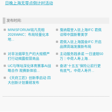
日晚上海无零点倒计时活动
发布时间:
MINISFORUM铭凡亮相
戛纳载誉入驻上海IFC 君佩
2026WAIC：布局轻量化本
诠释中国新奢美学
地...
君佩入驻上海国金IFC 开启
品牌高端发展新布局
对非法烟草生产的大规模严
主动服务践承诺 一日速赔50
打行动揭露假冒商品
万｜中荷人寿上海...
UC与咪咕深化体育赛事AI战
奋进“十五五”保险让前行更
略合作 观赛新体验...
有底气，中荷人寿开...
《天府工匠》创新季启动 四
大创新计划重磅发布