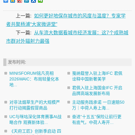
上一篇:
如何更好地保存城市的风度与温度？专家学
者共聚杨浦“大家微讲堂”
下一篇:
从车流大数据看城市经济发展：这7个成熟城
市群对外辐射力最强
发布时间:
MINISFORUM铭凡亮相
戛纳载誉入驻上海IFC 君佩
2026WAIC：布局轻量化本
诠释中国新奢美学
地...
君佩入驻上海国金IFC 开启
品牌高端发展新布局
对非法烟草生产的大规模严
主动服务践承诺 一日速赔50
打行动揭露假冒商品
万｜中荷人寿上海...
UC与咪咕深化体育赛事AI战
奋进“十五五”保险让前行更
略合作 观赛新体验...
有底气，中荷人寿开...
《天府工匠》创新季启动 四