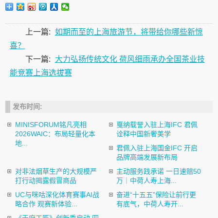
上一篇:
如期而至的上海旅游节，将带给你哪些新惊
喜？
下一篇:
大力弘扬传统文化 荷风细雨承办全国茶业技
能竞赛上海选拔赛
发布时间:
MINISFORUM铭凡亮相
戛纳载誉入驻上海IFC 君佩
2026WAIC：布局轻量化本
诠释中国新奢美学
地...
君佩入驻上海国金IFC 开启
品牌高端发展新布局
对非法烟草生产的大规模严
主动服务践承诺 一日速赔50
打行动揭露假冒商品
万｜中荷人寿上海...
UC与咪咕深化体育赛事AI战
奋进“十五五”保险让前行更
略合作 观赛新体验...
有底气，中荷人寿开...