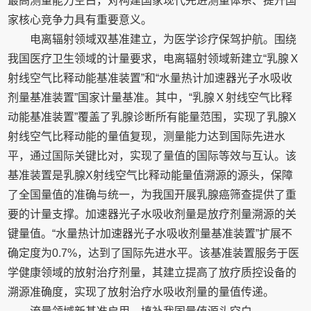
最高测量能力空白，对构建国家现代先进测量体系、提升国
家核心竞争力具有重要意义。
电离辐射领域双基准建立，为医学诊疗保驾护航。围绕
我国医疗卫生领域的计量要求，电离辐射领域新建立“乳腺Ｘ
射线空气比释动能基准装置”和“水量热计加速器光子水吸收
剂量基准装置”国家计量基准。其中，“乳腺Ｘ射线空气比释
动能基准装置”覆盖了乳腺诊断所有能量范围，实现了乳腺X
射线空气比释动能的量值复现，测量能力达到国际先进水
平，通过国际关键比对，实现了量值的国际等效与互认。该
基准装置是乳腺X射线空气比释动能量值溯源的源头，保障
了全国量值的准确与统一，为我国开展乳腺癌筛查提供了重
要的计量支撑。加速器光子水吸收剂量是放疗剂量溯源的关
键量值。“水量热计加速器光子水吸收剂量基准装置”扩展不
确定度为0.7%，达到了国际先进水平。该基准装置服务于医
学健康领域的放射治疗剂量，其建立提高了放疗质控设备的
溯源准确度，实现了放射治疗水吸收剂量的量值传递。