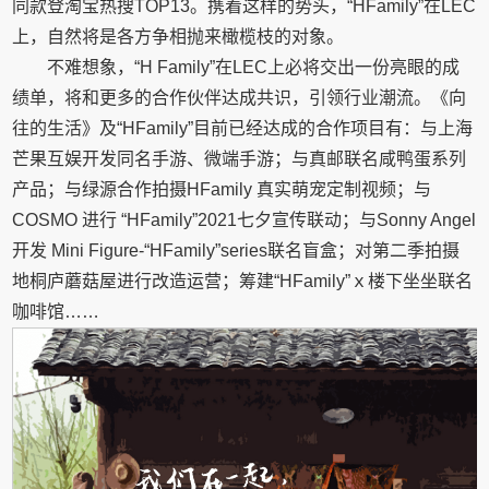
同款登淘宝热搜TOP13。携着这样的势头，“HFamily”在LEC
上，自然将是各方争相抛来橄榄枝的对象。
不难想象，“H Family”在LEC上必将交出一份亮眼的成
绩单，将和更多的合作伙伴达成共识，引领行业潮流。《向
往的生活》及“HFamily”目前已经达成的合作项目有：与上海
芒果互娱开发同名手游、微端手游；与真邮联名咸鸭蛋系列
产品；与绿源合作拍摄HFamily 真实萌宠定制视频；与
COSMO 进行 “HFamily”2021七夕宣传联动；与Sonny Angel
开发 Mini Figure-“HFamily”series联名盲盒；对第二季拍摄
地桐庐蘑菇屋进行改造运营；筹建“HFamily”ｘ楼下坐坐联名
咖啡馆……