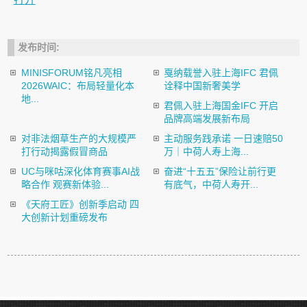
发布时间:
MINISFORUM铭凡亮相
戛纳载誉入驻上海IFC 君佩
2026WAIC：布局轻量化本
诠释中国新奢美学
地...
君佩入驻上海国金IFC 开启
品牌高端发展新布局
对非法烟草生产的大规模严
主动服务践承诺 一日速赔50
打行动揭露假冒商品
万｜中荷人寿上海...
UC与咪咕深化体育赛事AI战
奋进“十五五”保险让前行更
略合作 观赛新体验...
有底气，中荷人寿开...
《天府工匠》创新季启动 四
大创新计划重磅发布