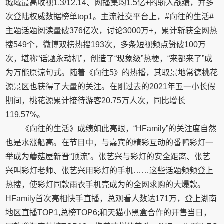
城域最高收视1.3/12.14、网播集均1.5亿+的骄人战绩，并多
次登陆权威数据榜单top1。主流社交平台上，#向往的生活#
主题话题阅读量破376亿次，讨论3000万+，累计斩获全网热
搜549个，微博双榜热搜193次，多条短视频点赞破100万
次，堪称“话题永动机”，创造了“现象级”热梗，“来都来了”成
为万能原谅句式。随着《向往5》的热播，其取景地常德桃花
源景区也获得了大量的关注。在刚过去的2021年五一小长假
期间，桃花源累计接待游客20.75万人次，同比增长
119.57%。
《向往的生活》成绩如此亮眼，“HFamily”的关注度自然
也是水涨船高。在节目中，与嘉宾的精彩互动的番鸭彩灯一
举成为蘑菇屋新晋“顶流”。张艺兴与彩灯的安全距离、张艺
兴叫彩灯老师、张艺兴用彩灯的手机……这些话题频频登上
热搜，使彩灯同款雨衣手机壳成为的全网求购的大爆款。
HFamily首次亮相快手直播，总观看人数达171万，登上湖南
地区直播TOP1,总榜TOP6;和天猫小黑盒合作的开售当日，