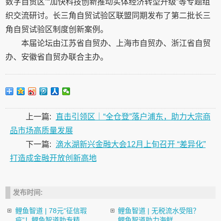
数字自贸区”“加快科技创新推动实体经济转型升级”等专题组
织交流研讨。长三角自贸试验区联盟同期发布了第二批长三
角自贸试验区制度创新案例。
本届论坛由江苏省自贸办、上海市自贸办、浙江省自贸
办、安徽省自贸办联合主办。
上一篇:
直击引领区｜“全仓登”落户浦东，助力大宗商
品市场高质量发展
下一篇:
滴水湖新兴金融大会12月上旬召开 “差异化”
打造成金融开放创新高地
发布时间:
鲤鱼智道 | 78元“征信瑕
鲤鱼智道 | 无税流水受阻？
疵”！鲤鱼智道助专精...
鲤鱼智道助力海鲜...