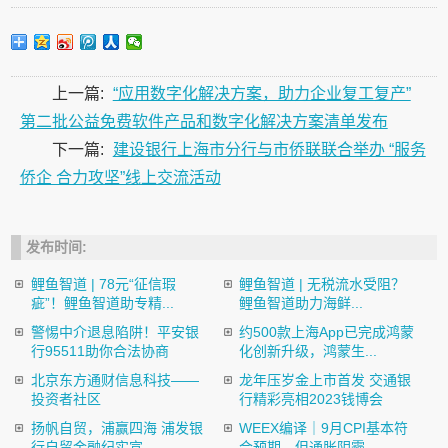
上一篇:
“应用数字化解决方案，助力企业复工复产”
第二批公益免费软件产品和数字化解决方案清单发布
下一篇:
建设银行上海市分行与市侨联联合举办 “服务
侨企 合力攻坚”线上交流活动
发布时间:
鲤鱼智道 | 78元“征信瑕
鲤鱼智道 | 无税流水受阻？
疵”！鲤鱼智道助专精...
鲤鱼智道助力海鲜...
警惕中介退息陷阱！平安银
约500款上海App已完成鸿蒙
行95511助你合法协商
化创新升级，鸿蒙生...
北京东方通财信息科技——
龙年压岁金上市首发 交通银
投资者社区
行精彩亮相2023钱博会
扬帆自贸，浦赢四海 浦发银
​WEEX编译｜9月CPI基本符
行自贸金融纪实宣...
合预期，但通胀阴霾...