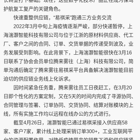
长转型打下基础。现在，这些数字化技术产品正在成为保驾
护航复工复产的关键角色。
快速重整供应链，“易祺采”跑通三方业务交流
2022年3月中旬上海疫情逐渐严峻，部分快递暂停，上
海湍灏智能科技有限公司与位于江浙的原材料供应商、代工
厂、客户之间的合同、订单、交货单据的传递受到波及，业
务发展受到影响。在此背景下，上海湍灏智能很快在3月16
日联系了协会会员单位腾来雾往（上海）科技有限公司，简
单沟通后确定了腾来雾往易祺采平台具备解决湍灏智能目前
迫切的供应链业务线上化诉求。
因时间紧急任务重，腾来雾往员工日夜赶工，在3月20
日即个性化的方案定制，又在5天的时间内完成了寻源协同、
合同管理与签署、订单协同、交货协同、结算对账模块的上
线，所有实施工作均以远程在线办公的方式进行。
截至4月26日，湍灏智能已通过易祺采接入供应商58
家、客户7家，累计线上处理采销订单300+，工业互联网平