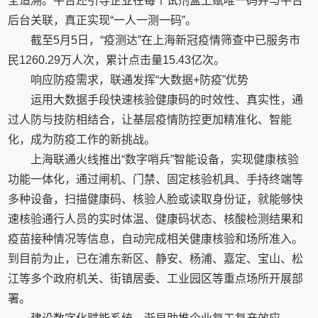
全追溯。平台还引导企业在每个试剂盒上赋唯一码并与平台
后台关联，真正实现“一人一测一码”。
截至5月5日，“疫测达”在上海新冠疫情筛查中已服务市
民1260.29万人次，累计点击量15.43亿次。
响应防疫需求，联通发挥“大数据+防疫”优势
运用大数据手段快速核验健康码的时效性、真实性，通
过人防与技防相结合，让基层疫情防控更加精准化、智能
化，成为防疫工作的新挑战。
上海联通火线推出“数字哨兵”智能设备，实现健康核验
功能一体化，通过闸机、门禁、固定核验机具、手持终端等
多种设备，扫描健康码、核验人脸或读取身份证，就能够快
速核验通行人员的实时体温、健康码状态、核酸检测结果和
疫苗接种情况等信息，自动完成相关健康核验和场所准入。
到目前为止，已在浦东新区、静安、杨浦、嘉定、宝山、松
江等多个政府机关、街镇居委、工业园区等重点场所开展部
署。