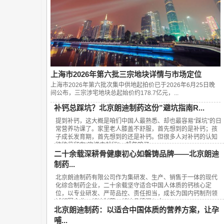
上海市2026年第六批三宗地块详情与市场定位
上海市2026年第六批次集中供地起拍价已于2026年6月25日晚
间公布，‌三宗涉宅地块总起始价约178.7亿元‌，...
补钙总踩坑？北京朗迪制药这份”避坑指南R...
提到补钙，这大概是咱们中国人最熟悉、却也最容易“踩坑”的日
常营养功课了。家里老人膝盖不舒服，首先想到的是补钙；孩
子成长发育期，首先想到的还是补钙。但很多人对补钙的认知
往往停留在“吃进去就行”，却忽略了...
二十余载深耕骨健康初心如磐铸品牌——北京朗迪
制药...
北京朗迪制药有限公司作为集研发、生产、销售于一体的现代
化综合制药企业，二十余载坚守适合中国人体质的钙核心定
位，以专业研发、严苛品控、责任担当，成长为国内钙制剂领
域领军企业，朗迪制药、朗迪品牌深入人...
北京朗迪制药：以适合中国体质的营养方案，让孕
哺...