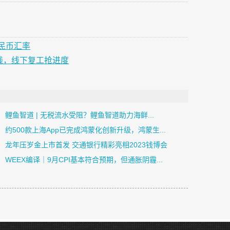
民币汇率
线，线下复工抢进度
鲤鱼智道 | 无税流水受阻？鲤鱼智道助力海鲜...
约500款上海App已完成鸿蒙化创新升级，鸿蒙生...
龙年压岁金上市首发 交通银行精彩亮相2023钱博会
​WEEX编译｜9月CPI基本符合预期，但通胀阴霾...