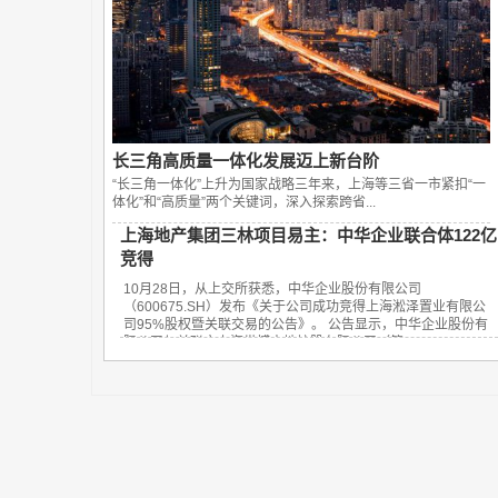
长三角高质量一体化发展迈上新台阶
“长三角一体化”上升为国家战略三年来，上海等三省一市紧扣“一
体化”和“高质量”两个关键词，深入探索跨省...
上海地产集团三林项目易主：中华企业联合体122亿
竞得
10月28日，从上交所获悉，中华企业股份有限公司
（600675.SH）发布《关于公司成功竞得上海淞泽置业有限公
司95%股权暨关联交易的公告》。 公告显示，中华企业股份有
限公司与关联方上海世博土地控股有限公司（简...