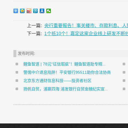
上一篇:
央行重要报告！事关楼市、存款利息、人
下一篇:
1个抵10个！嘉定这家企业线上研发不断
发布时间:
鲤鱼智道 | 78元“征信瑕疵”！鲤鱼智道助专精...
警惕中介退息陷阱！平安银行95511助你合法协商
北京东方通财信息科技——投资者社区
扬帆自贸，浦赢四海 浦发银行自贸金融纪实宣...