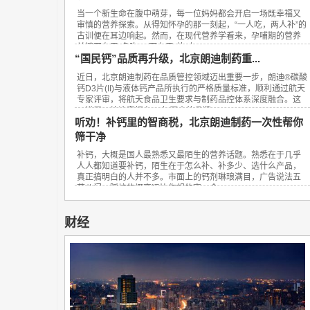
当一个新生命在腹中萌芽，每一位妈妈都会开启一场既幸福又
审慎的营养探索。从得知怀孕的那一刻起，“一人吃，两人补”的
古训便在耳边响起。然而，在现代营养学看来，孕哺期的营养
关键不在于“多吃”，而在于“补对”。...
“国民钙”品质再升级，北京朗迪制药重...
近日，北京朗迪制药在品质管控领域迈出重要一步，朗迪®碳酸
钙D3片(II)与液体钙产品所执行的严格质量标准，顺利通过航天
专家评审，将航天食品卫生要求与制药品控体系深度融合。这
一进展，让这家拥有23年历史的品牌...
听劝！补钙里的智商税，北京朗迪制药一次性帮你
筛干净
补钙，大概是国人最熟悉又最陌生的营养话题。熟悉在于几乎
人人都知道要补钙，陌生在于怎么补、补多少、选什么产品，
真正搞明白的人并不多。市面上的钙剂琳琅满目，广告说法五
花八门，踩坑的概率远比你想的高。今...
财经