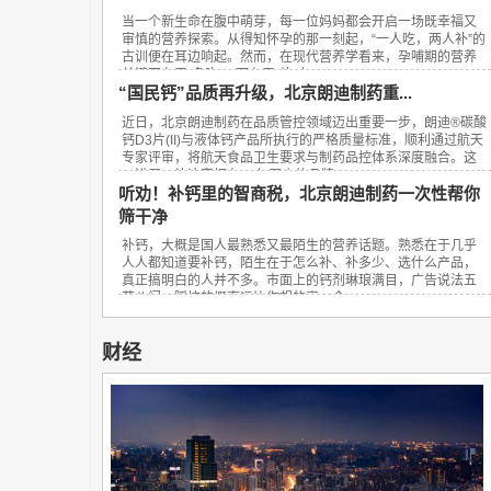
当一个新生命在腹中萌芽，每一位妈妈都会开启一场既幸福又
审慎的营养探索。从得知怀孕的那一刻起，“一人吃，两人补”的
古训便在耳边响起。然而，在现代营养学看来，孕哺期的营养
关键不在于“多吃”，而在于“补对”。...
“国民钙”品质再升级，北京朗迪制药重...
近日，北京朗迪制药在品质管控领域迈出重要一步，朗迪®碳酸
钙D3片(II)与液体钙产品所执行的严格质量标准，顺利通过航天
专家评审，将航天食品卫生要求与制药品控体系深度融合。这
一进展，让这家拥有23年历史的品牌...
听劝！补钙里的智商税，北京朗迪制药一次性帮你
筛干净
补钙，大概是国人最熟悉又最陌生的营养话题。熟悉在于几乎
人人都知道要补钙，陌生在于怎么补、补多少、选什么产品，
真正搞明白的人并不多。市面上的钙剂琳琅满目，广告说法五
花八门，踩坑的概率远比你想的高。今...
财经