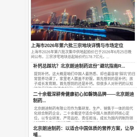
上海市2026年第六批三宗地块详情与市场定位
上海市2026年第六批次集中供地起拍价已于2026年6月25日晚
间公布，‌三宗涉宅地块总起始价约178.7亿元‌，...
补钙总踩坑？北京朗迪制药这份”避坑指南R...
提到补钙，这大概是咱们中国人最熟悉、却也最容易“踩坑”的日
常营养功课了。家里老人膝盖不舒服，首先想到的是补钙；孩
子成长发育期，首先想到的还是补钙。但很多人对补钙的认知
往往停留在“吃进去就行”，却忽略了...
二十余载深耕骨健康初心如磐铸品牌——北京朗迪
制药...
北京朗迪制药有限公司作为集研发、生产、销售于一体的现代
化综合制药企业，二十余载坚守适合中国人体质的钙核心定
位，以专业研发、严苛品控、责任担当，成长为国内钙制剂领
域领军企业，朗迪制药、朗迪品牌深入人...
北京朗迪制药：以适合中国体质的营养方案，让孕
哺...