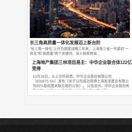
长三角高质量一体化发展迈上新台阶
“长三角一体化”上升为国家战略三年来，上海等三省一市紧扣“一
体化”和“高质量”两个关键词，深入探索跨省...
上海地产集团三林项目易主：中华企业联合体122亿
竞得
10月28日，从上交所获悉，中华企业股份有限公司
（600675.SH）发布《关于公司成功竞得上海淞泽置业有限公
司95%股权暨关联交易的公告》。 公告显示，中华企业股份有
限公司与关联方上海世博土地控股有限公司（简...