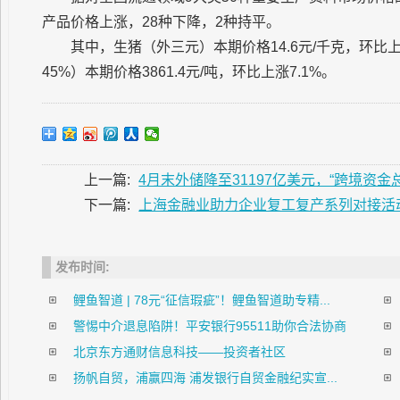
产品价格上涨，28种下降，2种持平。
其中，生猪（外三元）本期价格14.6元/千克，环比
45%）本期价格3861.4元/吨，环比上涨7.1%。
上一篇:
4月末外储降至31197亿美元，“跨境资金
下一篇:
上海金融业助力企业复工复产系列对接活
发布时间:
鲤鱼智道 | 78元“征信瑕疵”！鲤鱼智道助专精...
警惕中介退息陷阱！平安银行95511助你合法协商
北京东方通财信息科技——投资者社区
扬帆自贸，浦赢四海 浦发银行自贸金融纪实宣...