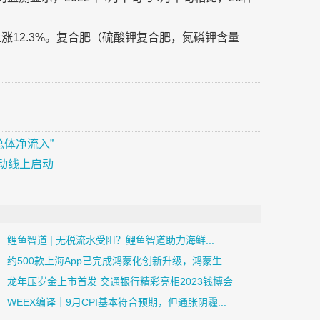
上涨12.3%。复合肥（硫酸钾复合肥，氮磷钾含量
总体净流入”
动线上启动
鲤鱼智道 | 无税流水受阻？鲤鱼智道助力海鲜...
约500款上海App已完成鸿蒙化创新升级，鸿蒙生...
龙年压岁金上市首发 交通银行精彩亮相2023钱博会
​WEEX编译｜9月CPI基本符合预期，但通胀阴霾...