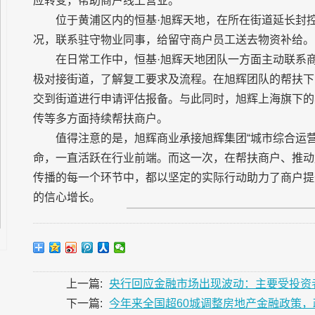
应转变，帮助商户线上营业。
位于黄浦区内的恒基·旭辉天地，在所在街道延长封
况，联系驻守物业同事，给留守商户员工送去物资补给。
在日常工作中，恒基·旭辉天地团队一方面主动联系
极对接街道，了解复工要求及流程。在旭辉团队的帮扶下
交到街道进行申请评估报备。与此同时，旭辉上海旗下的
传等多方面持续帮扶商户。
值得注意的是，旭辉商业承接旭辉集团“城市综合运营
命，一直活跃在行业前端。而这一次，在帮扶商户、推动
传播的每一个环节中，都以坚定的实际行动助力了商户提
的信心增长。
上一篇:
央行回应金融市场出现波动：主要受投资
下一篇:
今年来全国超60城调整房地产金融政策