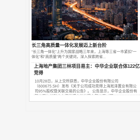
长三角高质量一体化发展迈上新台阶
“长三角一体化”上升为国家战略三年来，上海等三省一市紧扣“一
体化”和“高质量”两个关键词，深入探索跨省...
上海地产集团三林项目易主：中华企业联合体122亿
竞得
10月28日，从上交所获悉，中华企业股份有限公司
（600675.SH）发布《关于公司成功竞得上海淞泽置业有限公
司95%股权暨关联交易的公告》。 公告显示，中华企业股份有
限公司与关联方上海世博土地控股有限公司（简...