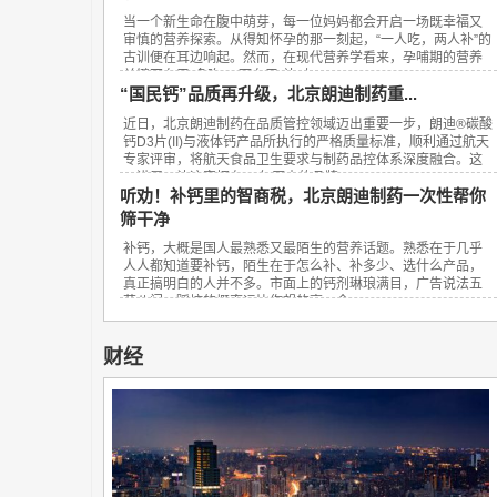
当一个新生命在腹中萌芽，每一位妈妈都会开启一场既幸福又
审慎的营养探索。从得知怀孕的那一刻起，“一人吃，两人补”的
古训便在耳边响起。然而，在现代营养学看来，孕哺期的营养
关键不在于“多吃”，而在于“补对”。...
“国民钙”品质再升级，北京朗迪制药重...
近日，北京朗迪制药在品质管控领域迈出重要一步，朗迪®碳酸
钙D3片(II)与液体钙产品所执行的严格质量标准，顺利通过航天
专家评审，将航天食品卫生要求与制药品控体系深度融合。这
一进展，让这家拥有23年历史的品牌...
听劝！补钙里的智商税，北京朗迪制药一次性帮你
筛干净
补钙，大概是国人最熟悉又最陌生的营养话题。熟悉在于几乎
人人都知道要补钙，陌生在于怎么补、补多少、选什么产品，
真正搞明白的人并不多。市面上的钙剂琳琅满目，广告说法五
花八门，踩坑的概率远比你想的高。今...
财经