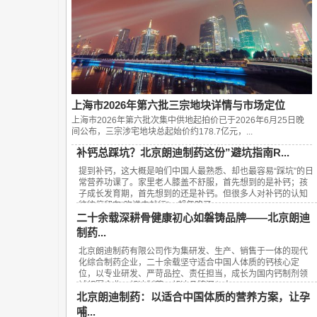
上海市2026年第六批三宗地块详情与市场定位
上海市2026年第六批次集中供地起拍价已于2026年6月25日晚
间公布，‌三宗涉宅地块总起始价约178.7亿元‌，...
补钙总踩坑？北京朗迪制药这份”避坑指南R...
提到补钙，这大概是咱们中国人最熟悉、却也最容易“踩坑”的日
常营养功课了。家里老人膝盖不舒服，首先想到的是补钙；孩
子成长发育期，首先想到的还是补钙。但很多人对补钙的认知
往往停留在“吃进去就行”，却忽略了...
二十余载深耕骨健康初心如磐铸品牌——北京朗迪
制药...
北京朗迪制药有限公司作为集研发、生产、销售于一体的现代
化综合制药企业，二十余载坚守适合中国人体质的钙核心定
位，以专业研发、严苛品控、责任担当，成长为国内钙制剂领
域领军企业，朗迪制药、朗迪品牌深入人...
北京朗迪制药：以适合中国体质的营养方案，让孕
哺...