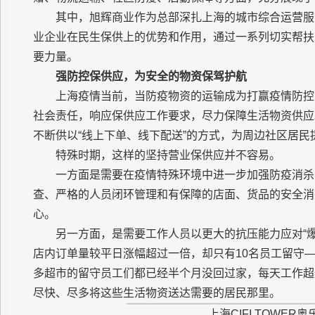
其中，旭辉商业作为总部深扎上海的城市综合运营服
业企业在民生保供上的优势和作用，通过一系列切实帮扶
要力量。
强防控保供应，为安全的物资保驾护航
上海疫情当前，当防疫物资的运输成为打赢疫情防控
社会责任，响应保供应工作要求，尽力保障生活物资供应
不断供以“线上下单、线下配送”的方式，为周边社区居
特殊时期，这样的坚持营业保供应并不容易。
一方面是需要在疫情特殊环境中进一步加强防疫消杀
查、严格的人员闭环管理和有保障的店面、货品的安全消
心。
另一方面，是需要工作人员以更大的抗压能力应对“爆单
店内订单量较平日涨幅超过一倍，却只有10名员工留守—
多超市的留守员工们都已经半个月没回过家，每天工作超
尽快、尽多将这些生活物资送达需要的居民那里。
上海CIFI TOWE