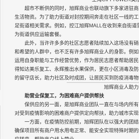
超市不断供的同时，旭辉商业也联动旗下多家进驻商
生活物资。为了助力街道对封控期间奔走在社区一线的工
足街道相关需求。例如，控江旭辉MALL在收到来自街道
为街道供应运输套餐。
此外，当许许多多的社区志愿者陆续加入这场没有硝
和希望的人群中，也不乏有许多旭辉商业人的身影。例如
运用自身职能与工作经营优势，作为居民志愿者帮助居民
得知达美乐复工、永辉推出水果保供，更在小区消毒及防
的留守店长，助力社区及时成团，让居民买到防疫消毒物
旭辉商业人助力
助营业保复工，为困难商户提供帮扶
保供应的另一面，是旭辉商业团队一直在与场内所有
对受到疫情影响的困难商户提供定向帮扶，助力城市实现
一方面，在疫情防控前期，旭辉团队在以强大的团结
确保项目所有商户用水用电正常、能安全实现特殊时期的