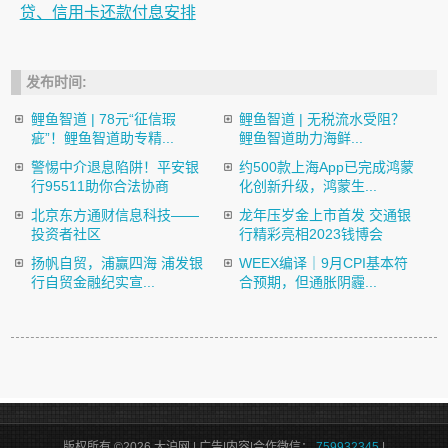
贷、信用卡还款付息安排
发布时间:
鲤鱼智道 | 78元“征信瑕
鲤鱼智道 | 无税流水受阻？
疵”！鲤鱼智道助专精...
鲤鱼智道助力海鲜...
警惕中介退息陷阱！平安银
约500款上海App已完成鸿蒙
行95511助你合法协商
化创新升级，鸿蒙生...
北京东方通财信息科技——
龙年压岁金上市首发 交通银
投资者社区
行精彩亮相2023钱博会
扬帆自贸，浦赢四海 浦发银
​WEEX编译｜9月CPI基本符
行自贸金融纪实宣...
合预期，但通胀阴霾...
版权所有 ©2026 大沪网 | 广告|内容|合作微信：
759932345
|