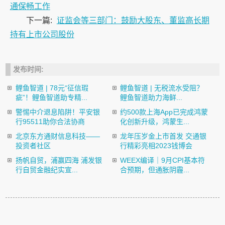
通保畅工作
下一篇:
证监会等三部门：鼓励大股东、董监高长期
持有上市公司股份
发布时间:
鲤鱼智道 | 78元“征信瑕
鲤鱼智道 | 无税流水受阻？
疵”！鲤鱼智道助专精...
鲤鱼智道助力海鲜...
警惕中介退息陷阱！平安银
约500款上海App已完成鸿蒙
行95511助你合法协商
化创新升级，鸿蒙生...
北京东方通财信息科技——
龙年压岁金上市首发 交通银
投资者社区
行精彩亮相2023钱博会
扬帆自贸，浦赢四海 浦发银
​WEEX编译｜9月CPI基本符
行自贸金融纪实宣...
合预期，但通胀阴霾...