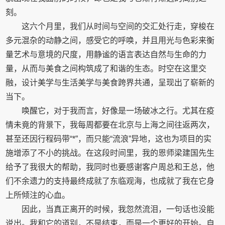
刻。
这六个月里，我们从时间与空间的交汇处行走，穿梭在
多元混杂的动静之间，感受它的呼唤，并且用光与色彩来衡
量艺术与意境的尺度，用静谧的语言表达自然与生命的力
量，从而与美食之间构筑成了和谐的生态。时空在这里交
融，设计美学与生活美学与美食跨界共通，呈现出了崭新的
当下。
唤醒它，对于我而言，好像是一场破冰之行。尤其在疫
情未竟的背景下，我每周都要在北京与上海之间往返两次，
甚至还因行程码带“*”，而只能“流浪”异地，这也为项目的实
施增添了不小的挑战。在这段时间里，我的恩师梁建国先生
给予了我很大的帮助，我同时也要感谢客户周总和王总，他
们不余遗力的支持最终成就了东临观海，也成就了我在它身
上所倾注的心血。
因此，当真正离开的时候，我忽然流泪，一句话也没能
说出。我和它的道别，不是结束，而是一个更好的开始。自