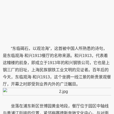
“东临碣石，以观沧海”，这首被中国人所熟悉的诗句，
是东临观海·和兴1913餐厅的名称来源。和兴1913，代表着
这幢楼的前身，即成立于1913年的和兴钢铁公司，它也是上
钢三厂的旧址，上海民族钢铁工业文明的见证者。百年后的
今天，东临观海·和兴1913，这个坐拥一线江景的新贵景观餐
厅，开幕之时即受到业界内外的广泛瞩目。
坐落在浦东新区世博园黄金地段，餐厅位于园区中轴线
与黄浦江衔接的位置，紧邻梅赛德斯奔驰文化中心，与对面