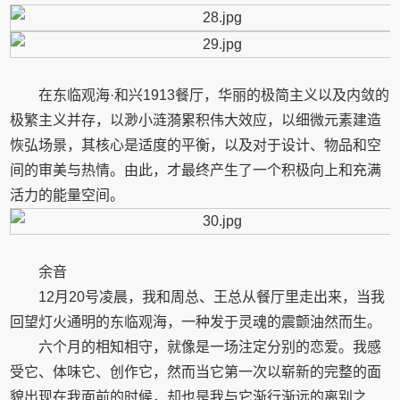
在东临观海·和兴1913餐厅，华丽的极简主义以及内敛的
极繁主义并存，以渺小涟漪累积伟大效应，以细微元素建造
恢弘场景，其核心是适度的平衡，以及对于设计、物品和空
间的审美与热情。由此，才最终产生了一个积极向上和充满
活力的能量空间。
余音
12月20号凌晨，我和周总、王总从餐厅里走出来，当我
回望灯火通明的东临观海，一种发于灵魂的震颤油然而生。
六个月的相知相守，就像是一场注定分别的恋爱。我感
受它、体味它、创作它，然而当它第一次以崭新的完整的面
貌出现在我面前的时候，却也是我与它渐行渐远的离别之