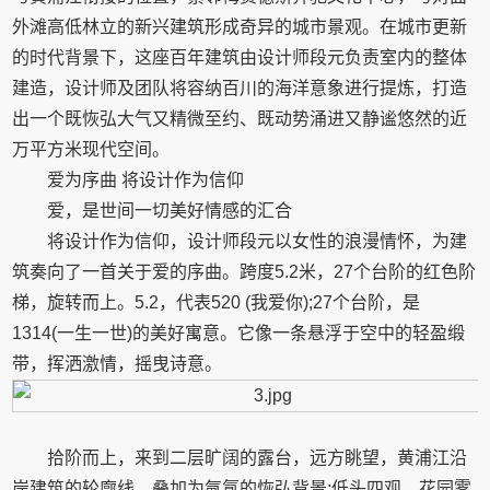
外滩高低林立的新兴建筑形成奇异的城市景观。在城市更新
的时代背景下，这座百年建筑由设计师段元负责室内的整体
建造，设计师及团队将容纳百川的海洋意象进行提炼，打造
出一个既恢弘大气又精微至约、既动势涌进又静谧悠然的近
万平方米现代空间。
爱为序曲 将设计作为信仰
爱，是世间一切美好情感的汇合
将设计作为信仰，设计师段元以女性的浪漫情怀，为建
筑奏向了一首关于爱的序曲。跨度5.2米，27个台阶的红色阶
梯，旋转而上。5.2，代表520 (我爱你);27个台阶，是
1314(一生一世)的美好寓意。它像一条悬浮于空中的轻盈缎
带，挥洒激情，摇曳诗意。
拾阶而上，来到二层旷阔的露台，远方眺望，黄浦江沿
岸建筑的轮廓线，叠加为氤氲的恢弘背景;低头四观，花园雾