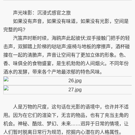
声光味影：沉浸式感官之旅
如果没有声音，如果没有味道，如果没有光影，空间是
完整的吗?
汽笛声时断时续，海鸥声此起彼伏;双手接触门把手的轻
击声，双脚踏上阶梯的哒哒声;座椅与地板的摩擦声，酒杯碰
撞在一起的清脆声，声音让空间有了更加立体的形象。色、
香、味俱全的食物盛宴，是生机勃勃的人间烟火。不同年份
酒水的发酵，带来各个产地最浓郁的特色风味。
人是万物的尺度，这句话在光影的语境中，也许并不适
用。因为在它们的渲染下，无言的物品，也有了充当主角的
机会。神秘、酷炫、梦幻、未来……迥异于日常的情境，让
人们暂时脱离日常行为规范，挖掘内心潜在的人格属性。