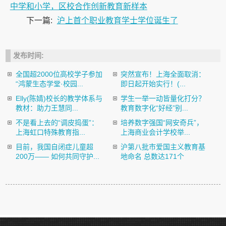
中学和小学，区校合作创新教育新样本
下一篇:
沪上首个职业教育学士学位诞生了
发布时间:
全国超2000位高校学子参加
突然宣布！上海全面取消：
“鸿蒙生态学堂·校园...
即日起开始实行！(...
Elly(陈婧)校长的教学体系与
学生一举一动皆量化打分？
教材：助力王慧同...
教育数字化“好经”别...
不是看上去的“调皮捣蛋”：
培养数字强国“网安奇兵”，
上海虹口特殊教育指...
上海商业会计学校举...
目前，我国自闭症儿童超
沪第八批市爱国主义教育基
200万—— 如何共同守护...
地命名 总数达171个