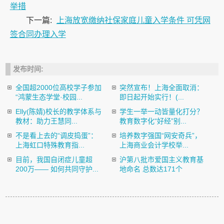
举措
下一篇:
上海放宽缴纳社保家庭儿童入学条件 可凭网
签合同办理入学
发布时间:
全国超2000位高校学子参加
突然宣布！上海全面取消：
“鸿蒙生态学堂·校园...
即日起开始实行！(...
Elly(陈婧)校长的教学体系与
学生一举一动皆量化打分？
教材：助力王慧同...
教育数字化“好经”别...
不是看上去的“调皮捣蛋”：
培养数字强国“网安奇兵”，
上海虹口特殊教育指...
上海商业会计学校举...
目前，我国自闭症儿童超
沪第八批市爱国主义教育基
200万—— 如何共同守护...
地命名 总数达171个