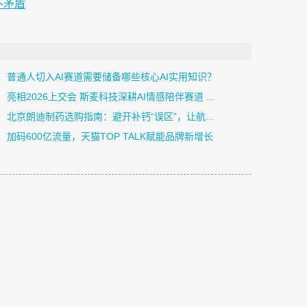
不矛盾
普通人切入AI赛道需要储备哪些核心AI实用知识？
亮相2026上交会 斯麦科技深耕AI情感陪伴赛道 ...
北京朗迪制药选购指南：避开补钙“误区”，让航...
加码600亿流量，天猫TOP TALK赋能品牌新增长