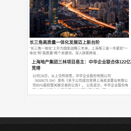
长三角高质量一体化发展迈上新台阶
“长三角一体化”上升为国家战略三年来，上海等三省一市紧扣“一
体化”和“高质量”两个关键词，深入探索跨省...
上海地产集团三林项目易主：中华企业联合体122亿
竞得
10月28日，从上交所获悉，中华企业股份有限公司
（600675.SH）发布《关于公司成功竞得上海淞泽置业有限公
司95%股权暨关联交易的公告》。 公告显示，中华企业股份有
限公司与关联方上海世博土地控股有限公司（简...