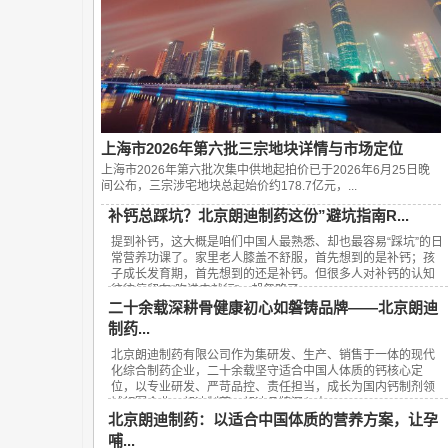
上海市2026年第六批三宗地块详情与市场定位
上海市2026年第六批次集中供地起拍价已于2026年6月25日晚
间公布，‌三宗涉宅地块总起始价约178.7亿元‌，...
补钙总踩坑？北京朗迪制药这份”避坑指南R...
提到补钙，这大概是咱们中国人最熟悉、却也最容易“踩坑”的日
常营养功课了。家里老人膝盖不舒服，首先想到的是补钙；孩
子成长发育期，首先想到的还是补钙。但很多人对补钙的认知
往往停留在“吃进去就行”，却忽略了...
二十余载深耕骨健康初心如磐铸品牌——北京朗迪
制药...
北京朗迪制药有限公司作为集研发、生产、销售于一体的现代
化综合制药企业，二十余载坚守适合中国人体质的钙核心定
位，以专业研发、严苛品控、责任担当，成长为国内钙制剂领
域领军企业，朗迪制药、朗迪品牌深入人...
北京朗迪制药：以适合中国体质的营养方案，让孕
哺...