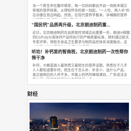
当一个新生命在腹中萌芽，每一位妈妈都会开启一场既幸福又
审慎的营养探索。从得知怀孕的那一刻起，“一人吃，两人补”的
古训便在耳边响起。然而，在现代营养学看来，孕哺期的营养
关键不在于“多吃”，而在于“补对”。...
“国民钙”品质再升级，北京朗迪制药重...
近日，北京朗迪制药在品质管控领域迈出重要一步，朗迪®碳酸
钙D3片(II)与液体钙产品所执行的严格质量标准，顺利通过航天
专家评审，将航天食品卫生要求与制药品控体系深度融合。这
一进展，让这家拥有23年历史的品牌...
听劝！补钙里的智商税，北京朗迪制药一次性帮你
筛干净
补钙，大概是国人最熟悉又最陌生的营养话题。熟悉在于几乎
人人都知道要补钙，陌生在于怎么补、补多少、选什么产品，
真正搞明白的人并不多。市面上的钙剂琳琅满目，广告说法五
花八门，踩坑的概率远比你想的高。今...
财经