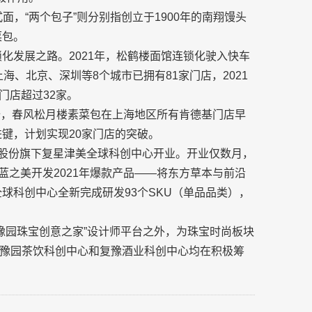
面，“两个包子”则分别指创立于1900年的南翔馒头
菜包。
锁化发展之路。2021年，松鹤楼面馆连锁化驶入快车
海、北京、深圳等8个城市已拥有81家门店，2021
门店超过32家。
年伊始，春风松月楼素菜包在上海地区所有肯德基门店早
进键，计划实现20家门店的突破。
园股份旗下复星津美全球科创中心开业。开业仅数月，
蓝之美开发2021年爆款产品——将东方草本与前沿
全球科创中心全新完成研发93个SKU（单品品类），
“豫园珠宝创意之家”设计师平台之外，为珠宝时尚板块
豫园茶饮科创中心和复豫酒业科创中心均在积极筹