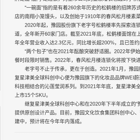
“一碗面”指的是有着260余年历史的松鹤楼的招牌苏式
店的南翔小笼馒头，以及创始于1910年的春风松月楼素
2020年起，豫园股份旗下老字号松鹤楼率先探索连
道，全年新开60家门店。截至2021年底，松鹤楼面馆在上
年全年营业收入达2.3亿元，同比增长超200%，且已签约
“两个包子”也在2021年酝酿突破舒适圈。2022
餐时段限时销售。2022年，春风松月楼连锁化将按下快
老字号不止于传承，更在于创造。2021年1月，豫
复星津美全球科创中心便为豫园旗下的化妆品品牌WEI蔚
科技相结合的沁莲莹润系列。到2021年年底，复星津美
上市15个SKU。
继复星津美全球科创中心和在2020年下半年成立的
提供原创设计产品。目前，豫园文化饮食集团科创中心、
建中，预计将在今年年内落成。