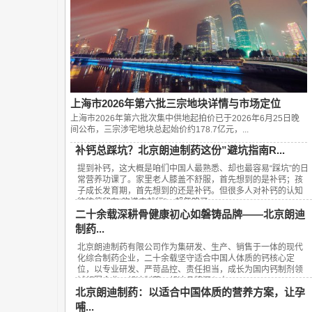
上海市2026年第六批三宗地块详情与市场定位
上海市2026年第六批次集中供地起拍价已于2026年6月25日晚
间公布，‌三宗涉宅地块总起始价约178.7亿元‌，...
补钙总踩坑？北京朗迪制药这份”避坑指南R...
提到补钙，这大概是咱们中国人最熟悉、却也最容易“踩坑”的日
常营养功课了。家里老人膝盖不舒服，首先想到的是补钙；孩
子成长发育期，首先想到的还是补钙。但很多人对补钙的认知
往往停留在“吃进去就行”，却忽略了...
二十余载深耕骨健康初心如磐铸品牌——北京朗迪
制药...
北京朗迪制药有限公司作为集研发、生产、销售于一体的现代
化综合制药企业，二十余载坚守适合中国人体质的钙核心定
位，以专业研发、严苛品控、责任担当，成长为国内钙制剂领
域领军企业，朗迪制药、朗迪品牌深入人...
北京朗迪制药：以适合中国体质的营养方案，让孕
哺...