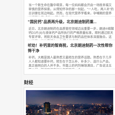
当一个新生命在腹中萌芽，每一位妈妈都会开启一场既幸福又
审慎的营养探索。从得知怀孕的那一刻起，“一人吃，两人补”的
古训便在耳边响起。然而，在现代营养学看来，孕哺期的营养
关键不在于“多吃”，而在于“补对”。...
“国民钙”品质再升级，北京朗迪制药重...
近日，北京朗迪制药在品质管控领域迈出重要一步，朗迪®碳酸
钙D3片(II)与液体钙产品所执行的严格质量标准，顺利通过航天
专家评审，将航天食品卫生要求与制药品控体系深度融合。这
一进展，让这家拥有23年历史的品牌...
听劝！补钙里的智商税，北京朗迪制药一次性帮你
筛干净
补钙，大概是国人最熟悉又最陌生的营养话题。熟悉在于几乎
人人都知道要补钙，陌生在于怎么补、补多少、选什么产品，
真正搞明白的人并不多。市面上的钙剂琳琅满目，广告说法五
花八门，踩坑的概率远比你想的高。今...
财经