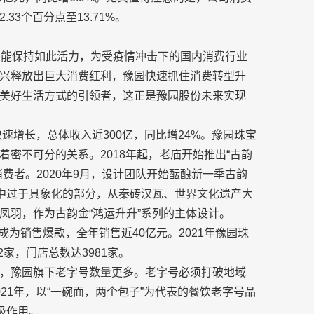
3个百分点至13.71%。
仍能保持如此活力，为受疫情冲击下的国内消费行业
兴释放出巨大消费红利，豫园快速抓住消费转型升
美好生活方式的引领者，这正是豫园股份未来实现
速增长，总体收入近300亿，同比增24%。豫园珠宝
密不可分的关系。2018年起，老庙开始推出“古韵
费者。2020年9月，设计团队开始酝酿新一季古韵
案中过于具象化的部分，从秦砖汉瓦、世界文化遗产大
凤羽，作为古韵金“鸿运升升”系列的主体设计。
续成为销售爆款，全年销售近40亿元。2021年豫园珠
2家，门店总数达3981家。
，豫园旗下老字号数量更多。老字号必须打破地域
21年，以“一碗面，两个包子”为代表的餐饮老字号品
极作用。