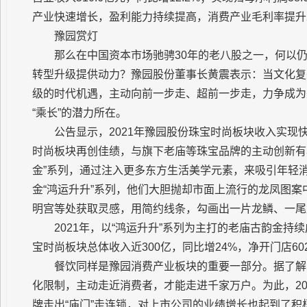
产业快速增长，盈利能力持续提高，消费产业毛利率提升2.3
豫园赏灯
那么在中国资本市场驰骋30年的老八股之一，何以
转型升级提供动力？豫园股份董事长黄震表示：当文化复
级的时代机遇，主动向前一步走、超前一步走，力争成为
“乘长”的潜力所在。
公告显示，2021年豫园股份珠宝时尚板块收入实现快
时尚板块再创佳绩，与旗下老庙等珠宝品牌的主动创新有着
金”系列，通过注入更多东方生活美学元素，来吸引年轻消
金“鸿运升升”系列，他们大胆抛却市面上流行的龙凤图
明宫等处获取灵感，用简约线条，勾画出一片龙鳞、一尾
2021年，以“鸿运升升”系列为主打的老庙古韵金持
宝时尚板块总体收入近300亿，同比增24%，净开门店60
餐饮同样是豫园消费产业板块的重要一部分。据了解
化限制，主动走近消费者，才能走进千家万户。为此，20
牌走出“庙门”走连锁，对上市公司的业绩增长也起到了积