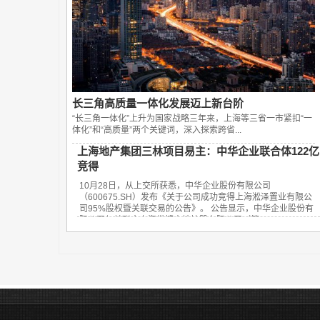
长三角高质量一体化发展迈上新台阶
“长三角一体化”上升为国家战略三年来，上海等三省一市紧扣“一
体化”和“高质量”两个关键词，深入探索跨省...
上海地产集团三林项目易主：中华企业联合体122亿
竞得
10月28日，从上交所获悉，中华企业股份有限公司
（600675.SH）发布《关于公司成功竞得上海淞泽置业有限公
司95%股权暨关联交易的公告》。 公告显示，中华企业股份有
限公司与关联方上海世博土地控股有限公司（简...