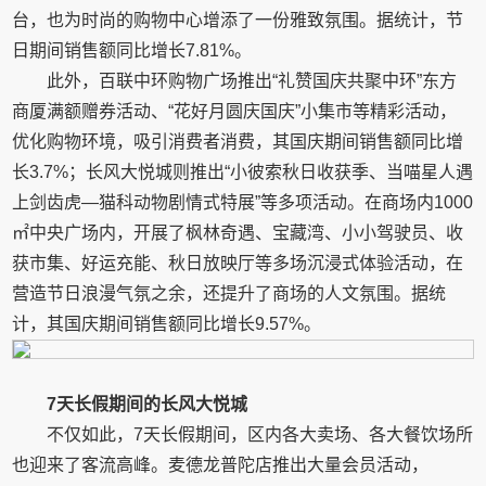
台，也为时尚的购物中心增添了一份雅致氛围。据统计，节
日期间销售额同比增长7.81%。
此外，百联中环购物广场推出“礼赞国庆共聚中环”东方
商厦满额赠券活动、“花好月圆庆国庆”小集市等精彩活动，
优化购物环境，吸引消费者消费，其国庆期间销售额同比增
长3.7%；长风大悦城则推出“小彼索秋日收获季、当喵星人遇
上剑齿虎—猫科动物剧情式特展”等多项活动。在商场内1000
㎡中央广场内，开展了枫林奇遇、宝藏湾、小小驾驶员、收
获市集、好运充能、秋日放映厅等多场沉浸式体验活动，在
营造节日浪漫气氛之余，还提升了商场的人文氛围。据统
计，其国庆期间销售额同比增长9.57%。
7天长假期间的长风大悦城
不仅如此，7天长假期间，区内各大卖场、各大餐饮场所
也迎来了客流高峰。麦德龙普陀店推出大量会员活动，