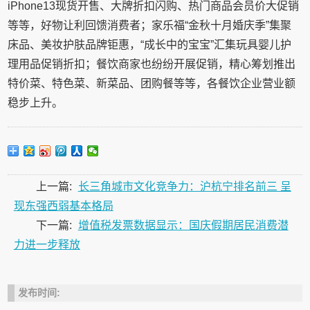
iPhone13现货开售、大牌折扣闪购、热门商品会员价大促销
等等，好物让利回馈消费者；家乐福“金秋十月婚庆季”集聚
床品、美妆护肤品牌钜惠，“成长中的宝宝”汇集玩具婴儿护
理用品促销折扣；餐饮商家也纷纷开展促销，精心筹划推出
特价菜、特色菜、新菜品、团购餐等等，各餐饮企业营业额
稳步上升。
上一篇:
长三角城市文化竞争力：沪杭宁排名前三 呈
现东强西弱基本格局
下一篇:
增值税发票数据显示：国庆假期居民消费潜
力进一步释放
发布时间: