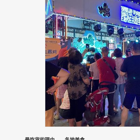
最
吃货
的理由——
各地美食