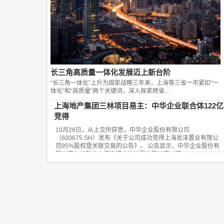
长三角高质量一体化发展迈上新台阶
“长三角一体化”上升为国家战略三年来，上海等三省一市紧扣“一
体化”和“高质量”两个关键词，深入探索跨省...
上海地产集团三林项目易主：中华企业联合体122亿
竞得
10月28日，从上交所获悉，中华企业股份有限公司
（600675.SH）发布《关于公司成功竞得上海淞泽置业有限公
司95%股权暨关联交易的公告》。 公告显示，中华企业股份有
限公司与关联方上海世博土地控股有限公司（简...