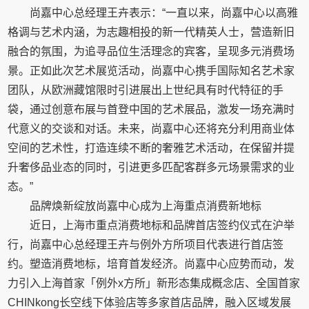
尚嘉中心总经理王卉表示：“一直以来，尚嘉中心以高雅
格调与艺术内涵，为志趣相投的新一代精英人士，营造新旧
融合的氛围，为追寻品位生活理念的宾客，呈现多元消费场
景。正如此次艺术展览活动，尚嘉中心携手国际知名艺术家
团队，从欧洲藏馆限时引进展出上世纪具有时代特征的手
袋，通过创意布展与首登中国的艺术展品，激发一场充满时
代意义的交谈和对话。未来，尚嘉中心还将充分利用商业体
空间的艺术性，打造连续不断的奢雅艺术活动，在保留并提
升奢侈品业态的同时，引进更多匹配客群多元场景需求的业
态。”
品牌焕新绽放尚嘉中心成为上海重点消费新地标
近日，上海市重点消费地标和品牌首店签约仪式在沪举
行，尚嘉中心总经理王卉与例外方所项目代表进行首店签
约。塑造消费地标，培育首发经济。尚嘉中心应势而动，发
力引入上海首家「例外x方所」新形态集成概念店、全国首家
CHINkong长空线下体验店等多家首店品牌，融入区域发展