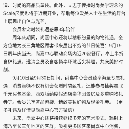
适、时尚的高品质童装。此外，立志于传播时尚美学理念的
Scale尺度也将于近期开业，帮助每位爱美人士在生活的舞台
上展现出自信与光芒。
会员奢宠时袋礼遇感恩8年陪伴
周年庆期间，尚嘉中心还将以精彩纷呈的购物礼遇，全
方位地为长三角地区顾客带来层出不穷的节日惊喜：9月19
日周年庆当天，尚嘉中心联动商场内近20家餐厅，奉上半折
食肆礼遇，邀请会员及食客畅享环球舌尖料理，共庆美好时
刻。
9月10日至9月30日期间，尚嘉中心会员臻享海量专属礼
遇，消费满额不仅有机会获赠时袋甄礼，还能参与抽奖赢取
千元买包基金、西双版纳度假酒店豪华园景房及多重购物礼
券等。会员兑享奢品包袋、精致美妆好物及现金礼券。（更
多礼遇及详情见尚嘉中心官方微信）
未来，尚嘉中心还将持续延续多元的艺术形式，辐射上
海乃至长三角地区的客群，吸引更多顾客来尚嘉中心消费，