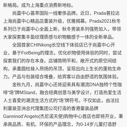
新格局。成为上海重点消费新地标。
尚嘉中心荟萃国际一线奢侈品牌。近日，Prada普拉达
上海尚嘉中心精品店重装升级，优雅揭幕。Prada2021秋冬
系列已于尚嘉中心全面上新，秋冬男装系列强势加入，带领
大家探索集丰盈纹理质感与织物触感于一体的全新单品。
全国首家CHINkong长空线下体验店已于尚嘉中心开
业，基于ForBeing的理念，优化织物使用体验的同时，尝试
探索我们的存在本身。店铺简明平和，敞开式的原空间结
构，承重圆柱耸入昂扬的吊顶，呈现出向上生长的蓬勃生命
力。产品与包装组合堆叠，给宾客以自由舒适的氛围体验。
金秋九月，尚嘉中心还将迎来具有潮流DNA独特个性咖
啡“场”牌MStand，融合经典创意与美学设计，打造热爱生活
人士喜爱的潮流生活方式的“场”牌符号。不仅如此，由法拉
利童装亚洲总代理集团公司打造的香港童装品牌
Ganninod’Angelo(杰尼诺天使)购物中心首店也即将开业，秉
承高品质、有机、环保的产品理念，为0-14岁儿童打造舒