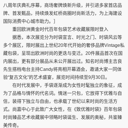
八周年庆典礼序幕，商场奢牌焕新升级，并引进多家首店品
牌、首发甄品，持续焕发虹桥商圈时尚新活力，为上海建设
国际消费中心城市助力。］
重回欧洲黄金时代百年包袋艺术收藏展限时登入
据悉，本次展览分为时袋宣言、时光之门、时袋风云等
多个展区，限时展出上世纪20年代开始的奢侈品牌Vintage私
藏包袋，呈现出欧洲时尚的更迭与变迁。20件展品首次在国
内展出，更有部分展品从未公开展出过。知名时尚博主吉良
先生搭档电台主持Candy将亮相开幕酒会，邀请大家一同体
验“复古文化”的艺术盛宴，展览时间持续至9月30日。
在时代发展中，手袋逐渐成为女性时髦独立的象征，成
为了品格与情怀的代名词。情迷一只包，它放得下优雅与自
信，装得下独立与自由，也承载了世纪以来时尚的生活方
式。尚嘉中心于此致广大女性，在《致优雅时袋》百年包袋
时尚臻品艺术收藏展中领略时袋诞生、发展的奥秘，共鉴臻
美传奇。