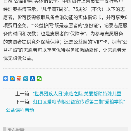
首推“公益护照”实体借记卡。中国银行上海市长宁支行客户
经理秦振博表示，“凡年满7周岁、75周岁（不含）以下的志
愿者，皆可按需领取具备金融功能的实体借记卡，并可享受6
项费用全免。”“公益护照”既是志愿者的“身份证”，记录志愿服
务的时间和次数；也是志愿者的“保障卡”，为参与志愿服务
的志愿者提供意外保险保障；还是公益圈的“VIP”卡，拥有“公
益护照”的志愿者可以享有优待服务和激励嘉许，让志愿者无
忧无虑做公益。
上一篇:
“世界残疾人日”来临之际 关爱帮助特殊儿童
下一篇:
虹口区爱粮节粮公益宣传暨第二期“爱粮学院”
公益课程启动
发布时间: