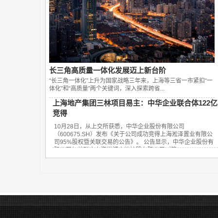
长三角高质量一体化发展迈上新台阶
“长三角一体化”上升为国家战略三年来，上海等三省一市紧扣“一
体化”和“高质量”两个关键词，深入探索跨省...
上海地产集团三林项目易主：中华企业联合体122亿
竞得
10月28日，从上交所获悉，中华企业股份有限公司
（600675.SH）发布《关于公司成功竞得上海淞泽置业有限公
司95%股权暨关联交易的公告》。 公告显示，中华企业股份有
限公司与关联方上海世博土地控股有限公司（简...