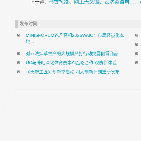
下一篇:
书香抗疫、网上天文馆、云端英语角……沪
发布时间:
MINISFORUM铭凡亮相2026WAIC：布局轻量化本
地...
对非法烟草生产的大规模严打行动揭露假冒商品
UC与咪咕深化体育赛事AI战略合作 观赛新体验...
《天府工匠》创新季启动 四大创新计划重磅发布