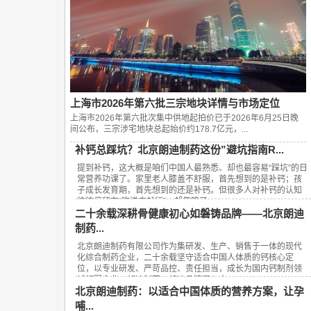
上海市2026年第六批三宗地块详情与市场定位
上海市2026年第六批次集中供地起拍价已于2026年6月25日晚
间公布，‌三宗涉宅地块总起始价约178.7亿元‌，...
补钙总踩坑？北京朗迪制药这份”避坑指南R...
提到补钙，这大概是咱们中国人最熟悉、却也最容易“踩坑”的日
常营养功课了。家里老人膝盖不舒服，首先想到的是补钙；孩
子成长发育期，首先想到的还是补钙。但很多人对补钙的认知
往往停留在“吃进去就行”，却忽略了...
二十余载深耕骨健康初心如磐铸品牌——北京朗迪
制药...
北京朗迪制药有限公司作为集研发、生产、销售于一体的现代
化综合制药企业，二十余载坚守适合中国人体质的钙核心定
位，以专业研发、严苛品控、责任担当，成长为国内钙制剂领
域领军企业，朗迪制药、朗迪品牌深入人...
北京朗迪制药：以适合中国体质的营养方案，让孕
哺...