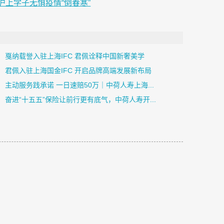
上学子无惧疫情“倒春寒”
戛纳载誉入驻上海IFC 君佩诠释中国新奢美学
君佩入驻上海国金IFC 开启品牌高端发展新布局
主动服务践承诺 一日速赔50万｜中荷人寿上海...
奋进“十五五”保险让前行更有底气，中荷人寿开...