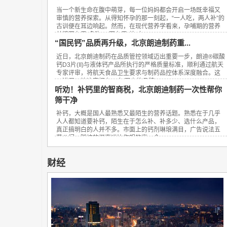
当一个新生命在腹中萌芽，每一位妈妈都会开启一场既幸福又
审慎的营养探索。从得知怀孕的那一刻起，“一人吃，两人补”的
古训便在耳边响起。然而，在现代营养学看来，孕哺期的营养
关键不在于“多吃”，而在于“补对”。...
“国民钙”品质再升级，北京朗迪制药重...
近日，北京朗迪制药在品质管控领域迈出重要一步，朗迪®碳酸
钙D3片(II)与液体钙产品所执行的严格质量标准，顺利通过航天
专家评审，将航天食品卫生要求与制药品控体系深度融合。这
一进展，让这家拥有23年历史的品牌...
听劝！补钙里的智商税，北京朗迪制药一次性帮你
筛干净
补钙，大概是国人最熟悉又最陌生的营养话题。熟悉在于几乎
人人都知道要补钙，陌生在于怎么补、补多少、选什么产品，
真正搞明白的人并不多。市面上的钙剂琳琅满目，广告说法五
花八门，踩坑的概率远比你想的高。今...
财经