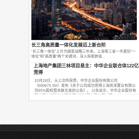
长三角高质量一体化发展迈上新台阶
“长三角一体化”上升为国家战略三年来，上海等三省一市紧扣“一
体化”和“高质量”两个关键词，深入探索跨省...
上海地产集团三林项目易主：中华企业联合体122亿
竞得
10月28日，从上交所获悉，中华企业股份有限公司
（600675.SH）发布《关于公司成功竞得上海淞泽置业有限公
司95%股权暨关联交易的公告》。 公告显示，中华企业股份有
限公司与关联方上海世博土地控股有限公司（简...