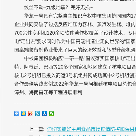
纹丝不动~九级地震？完好无损~
华龙一号具有完整自主知识产权中核集团协同国内17
企业共同突破了包括反应堆压力容器、蒸汽发生器、堆内
700余件专利和120余项软件著作权覆盖了设计技术、
电“走出去”要求同时作为中国高端制造业走向世界的“国家
国高端装备制造业带来了巨大的经济效益和转型升级机遇
中核集团积极响应“一带一路”倡议落实国家核电“走
特、阿根廷、巴西等20多个国家和地区建立了核电项目
核电2号机组已投入商运3号机组并网成功其中2号机组
合作最佳实践案例2022年华龙一号阿根廷核电项目总
漳州、海南昌江等工程进展顺利
上一篇:
沪切实抓好主副食品市场疫情防控和保供