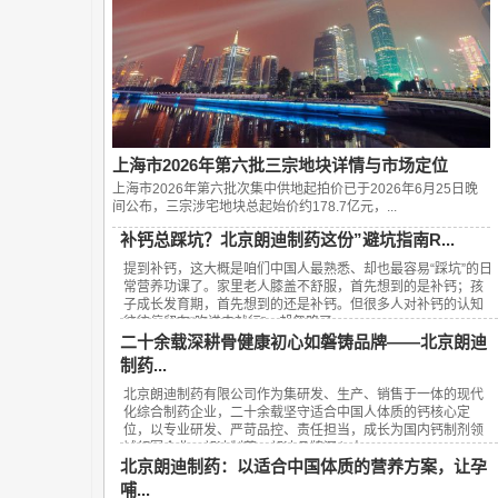
上海市2026年第六批三宗地块详情与市场定位
上海市2026年第六批次集中供地起拍价已于2026年6月25日晚
间公布，‌三宗涉宅地块总起始价约178.7亿元‌，...
补钙总踩坑？北京朗迪制药这份”避坑指南R...
提到补钙，这大概是咱们中国人最熟悉、却也最容易“踩坑”的日
常营养功课了。家里老人膝盖不舒服，首先想到的是补钙；孩
子成长发育期，首先想到的还是补钙。但很多人对补钙的认知
往往停留在“吃进去就行”，却忽略了...
二十余载深耕骨健康初心如磐铸品牌——北京朗迪
制药...
北京朗迪制药有限公司作为集研发、生产、销售于一体的现代
化综合制药企业，二十余载坚守适合中国人体质的钙核心定
位，以专业研发、严苛品控、责任担当，成长为国内钙制剂领
域领军企业，朗迪制药、朗迪品牌深入人...
北京朗迪制药：以适合中国体质的营养方案，让孕
哺...