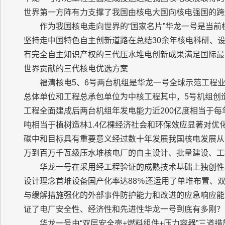
世界第一方阵有力支撑了我国由核电大国向核电强国的跨
作为我国核电走向世界的“国家名片”华龙一号是当
坚持走中国特色自主创新道路在总结30余年核电科研、
有完全自主知识产权的三代压水堆电创新成果满足国际最
世界贡献的三代核电优选方案
福清核电5、6号两台机组是华龙一号全球示范工程
总体单位和工程总承包单位为中核工程其中，5号机组创
工程全面建成后两台机组年发电能力近200亿度相当于每年
吨相当于植树造林1.4亿棵经济社会和环保效应显著对
碳中和目标具有重要意义经过数十年发展我国核电发展从无
万到百万千瓦级压水堆核电厂的自主设计、批量建设、工
华龙一号在采用经工程验证的成熟技术基础上独创性地采
设计理念首堆设备国产化率达88％还运用了单堆布置、
与缓解措施强化的外部事件防护能力和改进的应急响应能
证了电厂安全性、经济性和先进性华龙一号到底有多刚？
华龙一号由“双层安全壳+燃料组件+压力容器”三道