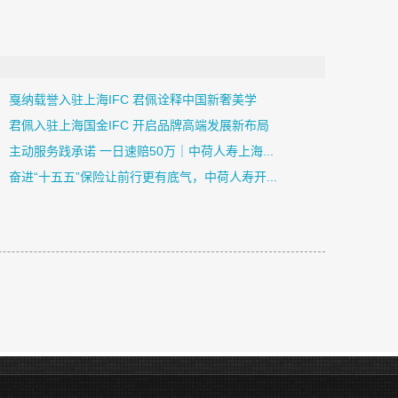
戛纳载誉入驻上海IFC 君佩诠释中国新奢美学
君佩入驻上海国金IFC 开启品牌高端发展新布局
主动服务践承诺 一日速赔50万｜中荷人寿上海...
奋进“十五五”保险让前行更有底气，中荷人寿开...