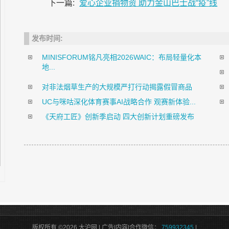
下一篇:
爱心企业捐物资 助力金山巴士战“疫”线
发布时间:
MINISFORUM铭凡亮相2026WAIC：布局轻量化本
地...
对非法烟草生产的大规模严打行动揭露假冒商品
UC与咪咕深化体育赛事AI战略合作 观赛新体验...
《天府工匠》创新季启动 四大创新计划重磅发布
版权所有 ©2026 大沪网 | 广告|内容|合作微信：
759932345
|