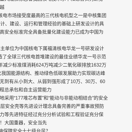
越
前核电市场接受度最高的三代核电机型之一是中核集团
设计、建设、运行和管理经验的基础上研发设计的具
高安全标准完全具备批量化建设能力已成为中国为
业主单位为中国核电下属福清核电华龙一号研发设计
造了全球三代核电首堆建设的最佳业绩华龙一号示范
减少标准煤消耗624万吨减少二氧化碳排放1632万
优化我国能源结构、推动绿色低碳发展助力实现碳达峰
到有从小到大、从弱到强形成了10万、30万、60
程总承包和自主运营能力
用“177堆芯布置”和“能动与非能动相结合”的安全
双层安全壳等先进设计理念具备完善的严重事故预防
力等先进特征经过充分分析试验和工程验证充分保
！大国重器，安全当先
措施保障安全十七级台风？