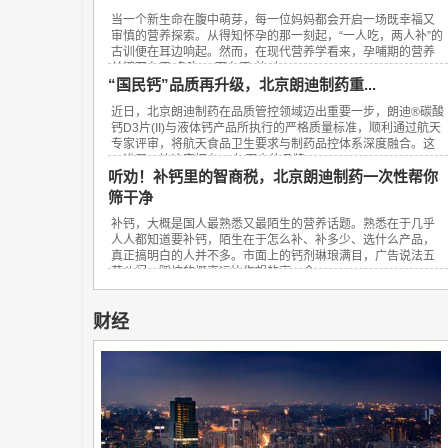
当一个新生命在腹中萌芽，每一位妈妈都会开启一场既幸福又
审慎的营养探索。从得知怀孕的那一刻起，“一人吃，两人补”的
古训便在耳边响起。然而，在现代营养学看来，孕哺期的营养
关键不在于“多吃”，而在于“补对”。...
“国民钙”品质再升级，北京朗迪制药重...
近日，北京朗迪制药在品质管控领域迈出重要一步，朗迪®碳酸
钙D3片(II)与液体钙产品所执行的严格质量标准，顺利通过航天
专家评审，将航天食品卫生要求与制药品控体系深度融合。这
一进展，让这家拥有23年历史的品牌...
听劝！补钙里的智商税，北京朗迪制药一次性帮你
筛干净
补钙，大概是国人最熟悉又最陌生的营养话题。熟悉在于几乎
人人都知道要补钙，陌生在于怎么补、补多少、选什么产品，
真正搞明白的人并不多。市面上的钙剂琳琅满目，广告说法五
花八门，踩坑的概率远比你想的高。今...
财经