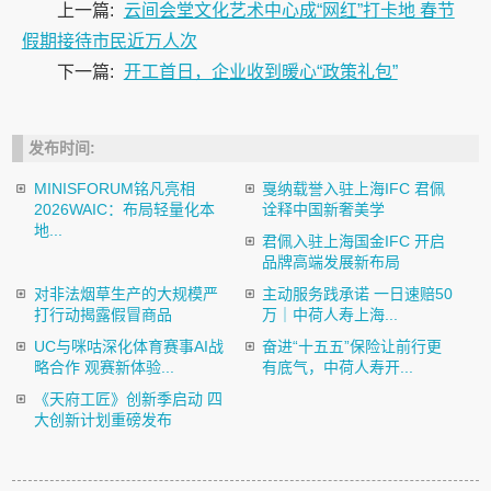
上一篇:
云间会堂文化艺术中心成“网红”打卡地 春节
假期接待市民近万人次
下一篇:
开工首日，企业收到暖心“政策礼包”
发布时间:
MINISFORUM铭凡亮相
戛纳载誉入驻上海IFC 君佩
2026WAIC：布局轻量化本
诠释中国新奢美学
地...
君佩入驻上海国金IFC 开启
品牌高端发展新布局
对非法烟草生产的大规模严
主动服务践承诺 一日速赔50
打行动揭露假冒商品
万｜中荷人寿上海...
UC与咪咕深化体育赛事AI战
奋进“十五五”保险让前行更
略合作 观赛新体验...
有底气，中荷人寿开...
《天府工匠》创新季启动 四
大创新计划重磅发布