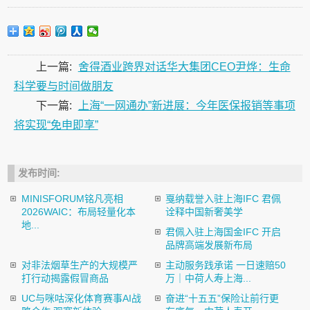
上一篇:
舍得酒业跨界对话华大集团CEO尹烨：生命
科学要与时间做朋友
下一篇:
上海“一网通办”新进展：今年医保报销等事项
将实现“免申即享”
发布时间:
MINISFORUM铭凡亮相
戛纳载誉入驻上海IFC 君佩
2026WAIC：布局轻量化本
诠释中国新奢美学
地...
君佩入驻上海国金IFC 开启
品牌高端发展新布局
对非法烟草生产的大规模严
主动服务践承诺 一日速赔50
打行动揭露假冒商品
万｜中荷人寿上海...
UC与咪咕深化体育赛事AI战
奋进“十五五”保险让前行更