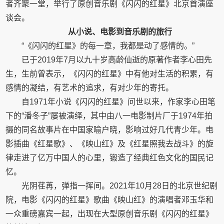
者齐聚一堂，举行了原创音乐剧《闪闪的红星》北京首演座
谈会。
从小说、电影到音乐剧的旅行
“《闪闪的红星》的每一章，我都是动了感情的。”
已于2019年7月以九十岁高龄仙逝的原著作者李心田先
生，生前曾表示，《闪闪的红星》中有他对生活的积累，有
感情的凝结，有艺术的追求，有对少年的寄托。
自1971年小说《闪闪的红星》问世以来，作家李心田笔
下的“潘冬子”屡被演绎，其中由八一电影制片厂于1974年拍
摄的同名故事片在中国家喻户晓，影响过好几代青少年。电
影插曲《红星歌》、《映山红》及《红星照我去战斗》的旋
律走进了亿万中国人的心里，锻造了经典红色文化的国民记
忆。
光阴荏苒，弹指一挥间。2021年10月28日的北京世纪剧
院，电影《闪闪的红星》歌曲《映山红》的演唱者邓玉华和
一众重磅嘉宾一起，出现在大型原创音乐剧《闪闪的红星》