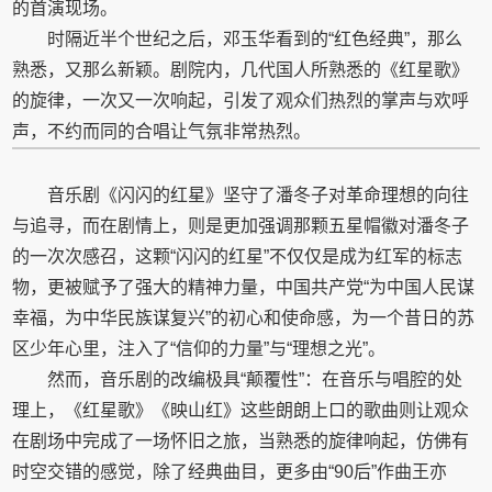
的首演现场。
时隔近半个世纪之后，邓玉华看到的“红色经典”，那么
熟悉，又那么新颖。剧院内，几代国人所熟悉的《红星歌》
的旋律，一次又一次响起，引发了观众们热烈的掌声与欢呼
声，不约而同的合唱让气氛非常热烈。
音乐剧《闪闪的红星》坚守了潘冬子对革命理想的向往
与追寻，而在剧情上，则是更加强调那颗五星帽徽对潘冬子
的一次次感召，这颗“闪闪的红星”不仅仅是成为红军的标志
物，更被赋予了强大的精神力量，中国共产党“为中国人民谋
幸福，为中华民族谋复兴”的初心和使命感，为一个昔日的苏
区少年心里，注入了“信仰的力量”与“理想之光”。
然而，音乐剧的改编极具“颠覆性”：在音乐与唱腔的处
理上，《红星歌》《映山红》这些朗朗上口的歌曲则让观众
在剧场中完成了一场怀旧之旅，当熟悉的旋律响起，仿佛有
时空交错的感觉，除了经典曲目，更多由“90后”作曲王亦