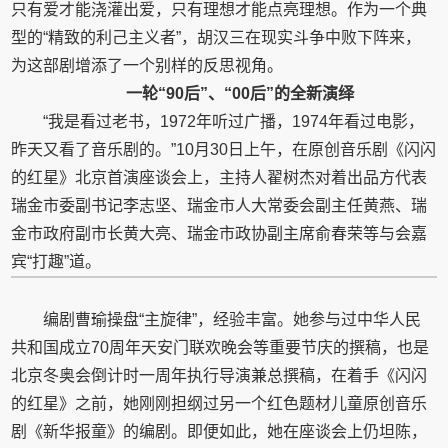
只有爱才能浇灌出爱，只有理想才能点亮理想。作为一个典
型的“精致的利己主义者”，胡汉三在现实斗争中败下阵来，
为这部剧增添了一个别样的反思视角。
一轮“90后”、“00后”的全新演绎
“我是看过老书，1972年听过广播，1974年看过电影，
昨天又看了音乐剧的。”10月30日上午，在原创音乐剧《闪闪
的红星》北京首演座谈会上，主持人翟树杰对着出品方代表
瑞金市委副书记李志坚、瑞金市人大常委会副主任黄燕、瑞
金市政府副市长黄大亮、瑞金市政协副主席俞春荣等与会嘉
宾“打趣”道。
编剧曹瑜操盘“主旋律”，经验丰富。她参与过中华人民
共和国成立70周年天安门联欢晚会等重要节庆的撰稿，也是
北京冬奥会倒计时一周年执行导演兼总撰稿，在着手《闪闪
的红星》之前，她刚刚担纲过另一个红色题材儿童原创音乐
剧《新华报童》的编剧。即便如此，她在座谈会上仍坦陈，