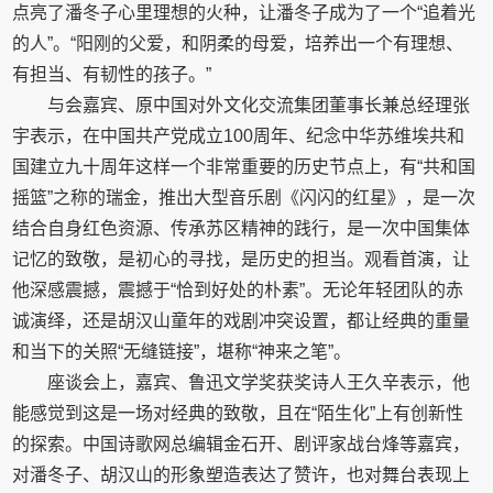
点亮了潘冬子心里理想的火种，让潘冬子成为了一个“追着光
的人”。“阳刚的父爱，和阴柔的母爱，培养出一个有理想、
有担当、有韧性的孩子。”
与会嘉宾、原中国对外文化交流集团董事长兼总经理张
宇表示，在中国共产党成立100周年、纪念中华苏维埃共和
国建立九十周年这样一个非常重要的历史节点上，有“共和国
摇篮”之称的瑞金，推出大型音乐剧《闪闪的红星》，是一次
结合自身红色资源、传承苏区精神的践行，是一次中国集体
记忆的致敬，是初心的寻找，是历史的担当。观看首演，让
他深感震撼，震撼于“恰到好处的朴素”。无论年轻团队的赤
诚演绎，还是胡汉山童年的戏剧冲突设置，都让经典的重量
和当下的关照“无缝链接”，堪称“神来之笔”。
座谈会上，嘉宾、鲁迅文学奖获奖诗人王久辛表示，他
能感觉到这是一场对经典的致敬，且在“陌生化”上有创新性
的探索。中国诗歌网总编辑金石开、剧评家战台烽等嘉宾，
对潘冬子、胡汉山的形象塑造表达了赞许，也对舞台表现上