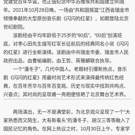
党建党百年华诞，也正值纪念中华苏维埃共和国建立90周
年。2021年10月28日晚，一场由“共和国摇篮”江西省瑞金市
倾情奉献的大型原创音乐剧《闪闪的红星》，如期登陆北京
世纪剧院。
该剧经由平均年龄低于25岁的“90后”、“00后”创演班
底，对李心田先生描写红军长征前后的经典同名小说《闪闪
的红星》进行全新演绎。该剧由中共瑞金市委、瑞金市人民
政府出品，由曹瑜编剧，由王哲、蒋雅頔联合执导。
一个“潘冬子”，几代中国人。老题材引爆新热点，音乐
剧《闪闪的红星》用最时尚艺术形式来演绎最传统红色经
典，在百年芳华与百年百变局、历史与现实中找到共鸣点、
兴奋点；其时尚的呈现甫一亮相便惊艳了北京舞台艺术界。
两场演出，无一不是满堂彩，为北京观众呈现了一个“大
家熟悉而又陌生，大有新看头”的潘冬子、胡汉三等等融入了
国民记忆的角色。在网上热议之时，10月30日上午，专家学