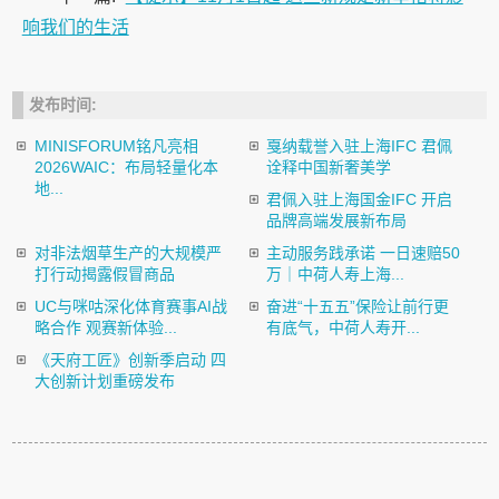
响我们的生活
发布时间:
MINISFORUM铭凡亮相
戛纳载誉入驻上海IFC 君佩
2026WAIC：布局轻量化本
诠释中国新奢美学
地...
君佩入驻上海国金IFC 开启
品牌高端发展新布局
对非法烟草生产的大规模严
主动服务践承诺 一日速赔50
打行动揭露假冒商品
万｜中荷人寿上海...
UC与咪咕深化体育赛事AI战
奋进“十五五”保险让前行更
略合作 观赛新体验...
有底气，中荷人寿开...
《天府工匠》创新季启动 四
大创新计划重磅发布