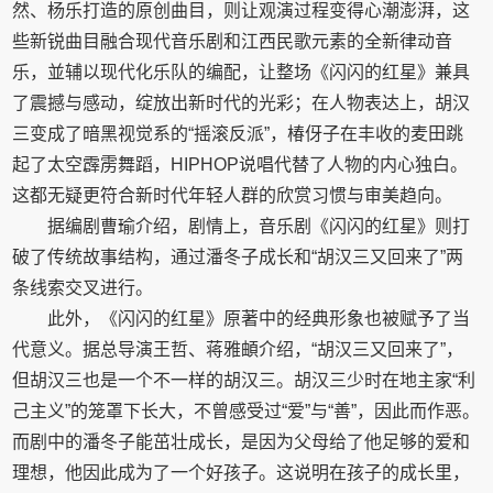
然、杨乐打造的原创曲目，则让观演过程变得心潮澎湃，这
些新锐曲目融合现代音乐剧和江西民歌元素的全新律动音
乐，並辅以现代化乐队的编配，让整场《闪闪的红星》兼具
了震撼与感动，绽放出新时代的光彩；在人物表达上，胡汉
三变成了暗黑视觉系的“摇滚反派”，椿伢子在丰收的麦田跳
起了太空霹雳舞蹈，HIPHOP说唱代替了人物的内心独白。
这都无疑更符合新时代年轻人群的欣赏习惯与审美趋向。
据编剧曹瑜介绍，剧情上，音乐剧《闪闪的红星》则打
破了传统故事结构，通过潘冬子成长和“胡汉三又回来了”两
条线索交叉进行。
此外，《闪闪的红星》原著中的经典形象也被赋予了当
代意义。据总导演王哲、蒋雅頔介绍，“胡汉三又回来了”，
但胡汉三也是一个不一样的胡汉三。胡汉三少时在地主家“利
己主义”的笼罩下长大，不曾感受过“爱”与“善”，因此而作恶。
而剧中的潘冬子能茁壮成长，是因为父母给了他足够的爱和
理想，他因此成为了一个好孩子。这说明在孩子的成长里，