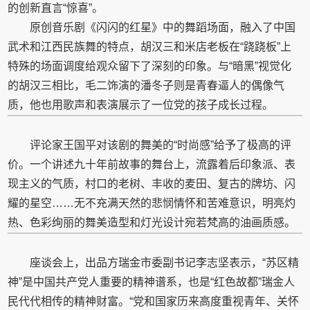
的创新直言“惊喜”。
原创音乐剧《闪闪的红星》中的舞蹈场面，融入了中国
武术和江西民族舞的特点，胡汉三和米店老板在“跷跷板”上
特殊的场面调度给观众留下了深刻的印象。与“暗黑”视觉化
的胡汉三相比，毛二饰演的潘冬子则是青春逼人的偶像气
质，他也用歌声和表演展示了一位党的孩子成长过程。
评论家王国平对该剧的舞美的“时尚感”给予了极高的评
价。一个讲述九十年前故事的舞台上，流露着后印象派、表
现主义的气质，村口的老树、丰收的麦田、复古的牌坊、闪
耀的星空……无不充满天然的悲悯情怀和苦难意识，明亮灼
热、色彩绚丽的舞美造型和灯光设计宛若梵高的油画质感。
座谈会上，出品方瑞金市委副书记李志坚表示，“苏区精
神”是中国共产党人重要的精神谱系，也是“红色故都”瑞金人
民代代相传的精神财富。“党和国家历来高度重视青年、关怀