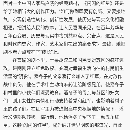
面对一个中国人家喻户晓的经典题材，《闪闪的红星》还是
给了她相当大的创作压力。“如何做到既要有创新、又要接地
气，实现创造性转化、创新性发展，使历史与现实文化相融
相通，把讲给人民的故事，让人民喜闻乐见，在百年芳华与
百年百变局、历史与现实中找到共鸣点、兴奋点，这是人民
和时代向史家、作家、艺术家们提出的高要求”。最终，她把
剧本着力点放在了“成长”上。
在曹瑜的剧本里，土豪胡汉三和国民党对苏区的疯狂进
攻，是刚刚建立红色政权、充满对幸福生活向往的村民们生
活里的“阴影”。潘冬子的父亲潘行义加入了红军，在对敌作
战中负伤，他在手术中主动将麻药让给阶级兄弟，使潘冬子
和村里的小伙伴们深受教育。潘冬子的母亲与苏区的妇女
们，则用女性的柔情和行动支持着党和红军，也影响着村子
里的孩子们。在红军主力被迫撤离中央根据地的情况下，潘
行义随部队转移，临行前，他给潘冬子留下了一颗五角红
星。这颗“闪闪的红星”，成为破开世界阴影的那道光，自此