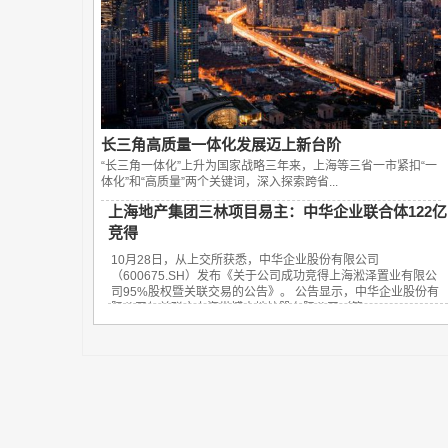
长三角高质量一体化发展迈上新台阶
“长三角一体化”上升为国家战略三年来，上海等三省一市紧扣“一
体化”和“高质量”两个关键词，深入探索跨省...
上海地产集团三林项目易主：中华企业联合体122亿
竞得
10月28日，从上交所获悉，中华企业股份有限公司
（600675.SH）发布《关于公司成功竞得上海淞泽置业有限公
司95%股权暨关联交易的公告》。 公告显示，中华企业股份有
限公司与关联方上海世博土地控股有限公司（简...