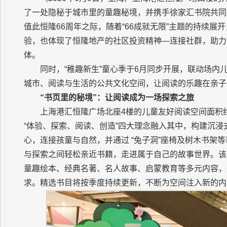
了一处隐秘于城市里的童趣秘境，并携手徐家汇书院共同
值此恒隆66周年之际，随着“66成就无限”主题的持续
验，也体现了恒隆地产的社区投资精神—连接社群，助力
体。
同时，“稚趣新生”童心季于6月同步开展，联动场
城市、阅读与生活的公共文化空间，让阅读的乐趣在亲子
“书页里的秘境”：让阅读成为一场探索之旅
上海港汇恒隆广场北座4楼的儿童友好阅读空间面积
“体验、探索、阅读、创造”四大理念融入其中，构建沉
心，连接孩童与自然，并通过 “兔子洞”座椅及树木书架
与探索之间轻松亲近书籍，走进属于自己的故事世界。该
童趣绘本、经典名著、名人故事、启蒙教育等多元内容，
求。精选书目将按季度持续更新，不断为空间注入新的内