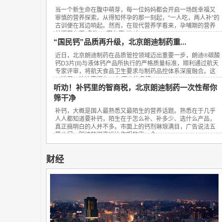
当一个新生命在腹中萌芽，每一位妈妈都会开启一场既幸福又
审慎的营养探索。从得知怀孕的那一刻起，“一人吃，两人补”的
古训便在耳边响起。然而，在现代营养学看来，孕哺期的营养
关键不在于“多吃”，而在于“补对”。...
“国民钙”品质再升级，北京朗迪制药重...
近日，北京朗迪制药在品质管控领域迈出重要一步，朗迪®碳酸
钙D3片(II)与液体钙产品所执行的严格质量标准，顺利通过航天
专家评审，将航天食品卫生要求与制药品控体系深度融合。这
一进展，让这家拥有23年历史的品牌...
听劝！补钙里的智商税，北京朗迪制药一次性帮你
筛干净
补钙，大概是国人最熟悉又最陌生的营养话题。熟悉在于几乎
人人都知道要补钙，陌生在于怎么补、补多少、选什么产品，
真正搞明白的人并不多。市面上的钙剂琳琅满目，广告说法五
花八门，踩坑的概率远比你想的高。今...
财经