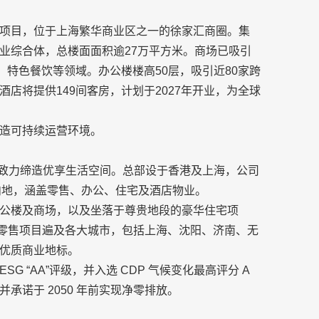
项目，位于上海繁华商业区之一的徐家汇商圈。集
业综合体，总楼面面积逾27万平方米。商场已吸引
、特色餐饮等领域。办公楼楼高50层，吸引近80家跨
店将提供149间客房，计划于2027年开业，为全球
造可持续运营环境。
）致力缔造优享生活空间。总部设于香港及上海，公司
及内地，涵盖零售、办公、住宅及酒店物业。
公楼及商场，以及坐落于尊贵地段的豪华住宅项
及零售项目遍及各大城市，包括上海、沈阳、济南、无
优质商业地标。
G “AA”评级，并入选 CDP 气候变化最高评分 A
诺于 2050 年前实现净零排放。