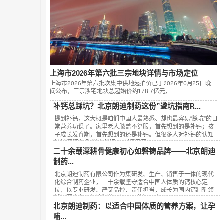
上海市2026年第六批三宗地块详情与市场定位
上海市2026年第六批次集中供地起拍价已于2026年6月25日晚
间公布，‌三宗涉宅地块总起始价约178.7亿元‌，...
补钙总踩坑？北京朗迪制药这份”避坑指南R...
提到补钙，这大概是咱们中国人最熟悉、却也最容易“踩坑”的日
常营养功课了。家里老人膝盖不舒服，首先想到的是补钙；孩
子成长发育期，首先想到的还是补钙。但很多人对补钙的认知
往往停留在“吃进去就行”，却忽略了...
二十余载深耕骨健康初心如磐铸品牌——北京朗迪
制药...
北京朗迪制药有限公司作为集研发、生产、销售于一体的现代
化综合制药企业，二十余载坚守适合中国人体质的钙核心定
位，以专业研发、严苛品控、责任担当，成长为国内钙制剂领
域领军企业，朗迪制药、朗迪品牌深入人...
北京朗迪制药：以适合中国体质的营养方案，让孕
哺...