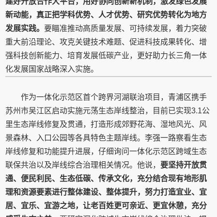
建好开放合作大平台，用好协同创新新机制，激发绿色发展
新动能，真正把学科优势、人才优势、研究优势转化为地方
发展实践。
要瞄准推动高质量发展、可持续发展，着力突破
重大前沿理论、攻克关键技术难题、促进科技成果转化、增
强科技创新能力、培育发展低碳产业，更好助力长三角一体
化发展国家战略深入实施。
作为一体化示范区首个跨界河湖联治项目，青浦区携手
苏州市吴江区启动实施元荡生态岸线整治，目前已实现3.1公
里生态岸线修复及贯通，打造形成郊野花海、湿地风光、风
景森林、入口公园等各具特色主题岸线。李强一路察看生态
岸线修复和功能提升进展，仔细询问一体化示范区跨域生态
联保共治以及岸线综合治理相关情况。他说，
要坚持开放贯
通、便民利民、生态低碳、传承文化，充分结合现有地形肌
理和资源要素进行整体建设、整体提升，努力打造宜业、宜
居、宜乐、宜游之地，让老百姓更可亲近、更宜休憩，充分