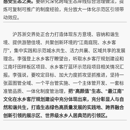
感受生态之美。
要研究深化跨域生态岸线综合治理做法，提
炼可复制可推广的制度经验，充分放大一体化示范区引领带
动效应。
沪苏浙交界处正合力打造体现东方意境、容纳和谐生
境、提供游憩佳境、共聚创新环境的“江南庭院、水乡客
厅”，集中实践和示范城水共生、活力共襄、区域共享的发展
理念。李强登上水乡客厅瞭望台，听取水乡客厅规划建设和
江南圩田样板区项目、水乡客厅蓝环示范段项目相关情况汇
报。李强说，要咬定目标、加大力度抓攻坚抓推进，坚持一
张蓝图管全域、一个平台管实施、一个主体管开发、一套标
准管品质、一体化制度管治理，
把“高颜值”生态、“最江南”
文化在水乡客厅规划建设中充分体现出来，充分彰显人与自
然和谐共生，打造生态绿色高质量发展的实践地、跨界融合
创新引领的展示区、世界级水乡人居典范的引领区。