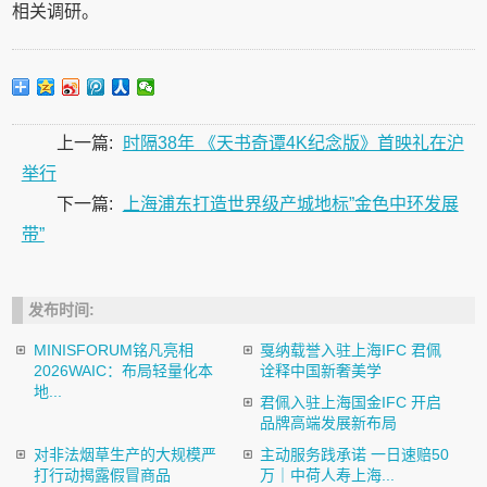
相关调研。
上一篇:
时隔38年 《天书奇谭4K纪念版》首映礼在沪
举行
下一篇:
上海浦东打造世界级产城地标”金色中环发展
带”
发布时间:
MINISFORUM铭凡亮相
戛纳载誉入驻上海IFC 君佩
2026WAIC：布局轻量化本
诠释中国新奢美学
地...
君佩入驻上海国金IFC 开启
品牌高端发展新布局
对非法烟草生产的大规模严
主动服务践承诺 一日速赔50
打行动揭露假冒商品
万｜中荷人寿上海...