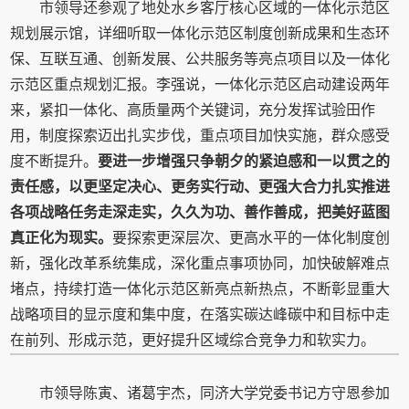
市领导还参观了地处水乡客厅核心区域的一体化示范区
规划展示馆，详细听取一体化示范区制度创新成果和生态环
保、互联互通、创新发展、公共服务等亮点项目以及一体化
示范区重点规划汇报。李强说，一体化示范区启动建设两年
来，紧扣一体化、高质量两个关键词，充分发挥试验田作
用，制度探索迈出扎实步伐，重点项目加快实施，群众感受
度不断提升。
要进一步增强只争朝夕的紧迫感和一以贯之的
责任感，以更坚定决心、更务实行动、更强大合力扎实推进
各项战略任务走深走实，久久为功、善作善成，把美好蓝图
真正化为现实。
要探索更深层次、更高水平的一体化制度创
新，强化改革系统集成，深化重点事项协同，加快破解难点
堵点，持续打造一体化示范区新亮点新热点，不断彰显重大
战略项目的显示度和集中度，在落实碳达峰碳中和目标中走
在前列、形成示范，更好提升区域综合竞争力和软实力。
市领导陈寅、诸葛宇杰，同济大学党委书记方守恩参加