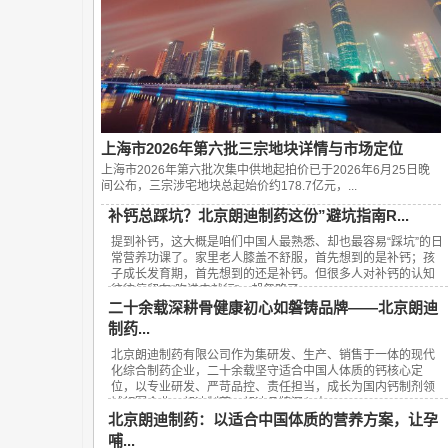
上海市2026年第六批三宗地块详情与市场定位
上海市2026年第六批次集中供地起拍价已于2026年6月25日晚
间公布，‌三宗涉宅地块总起始价约178.7亿元‌，...
补钙总踩坑？北京朗迪制药这份”避坑指南R...
提到补钙，这大概是咱们中国人最熟悉、却也最容易“踩坑”的日
常营养功课了。家里老人膝盖不舒服，首先想到的是补钙；孩
子成长发育期，首先想到的还是补钙。但很多人对补钙的认知
往往停留在“吃进去就行”，却忽略了...
二十余载深耕骨健康初心如磐铸品牌——北京朗迪
制药...
北京朗迪制药有限公司作为集研发、生产、销售于一体的现代
化综合制药企业，二十余载坚守适合中国人体质的钙核心定
位，以专业研发、严苛品控、责任担当，成长为国内钙制剂领
域领军企业，朗迪制药、朗迪品牌深入人...
北京朗迪制药：以适合中国体质的营养方案，让孕
哺...