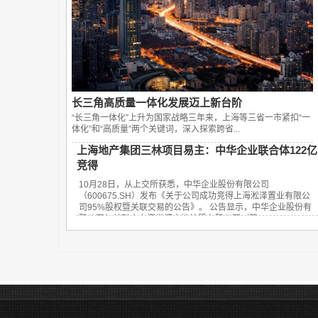
长三角高质量一体化发展迈上新台阶
“长三角一体化”上升为国家战略三年来，上海等三省一市紧扣“一
体化”和“高质量”两个关键词，深入探索跨省...
上海地产集团三林项目易主：中华企业联合体122亿
竞得
10月28日，从上交所获悉，中华企业股份有限公司
（600675.SH）发布《关于公司成功竞得上海淞泽置业有限公
司95%股权暨关联交易的公告》。 公告显示，中华企业股份有
限公司与关联方上海世博土地控股有限公司（简...