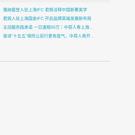
戛纳载誉入驻上海IFC 君佩诠释中国新奢美学
君佩入驻上海国金IFC 开启品牌高端发展新布局
主动服务践承诺 一日速赔50万｜中荷人寿上海...
奋进“十五五”保险让前行更有底气，中荷人寿开...