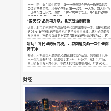
当一个新生命在腹中萌芽，每一位妈妈都会开启一场既幸福又
审慎的营养探索。从得知怀孕的那一刻起，“一人吃，两人补”的
古训便在耳边响起。然而，在现代营养学看来，孕哺期的营养
关键不在于“多吃”，而在于“补对”。...
“国民钙”品质再升级，北京朗迪制药重...
近日，北京朗迪制药在品质管控领域迈出重要一步，朗迪®碳酸
钙D3片(II)与液体钙产品所执行的严格质量标准，顺利通过航天
专家评审，将航天食品卫生要求与制药品控体系深度融合。这
一进展，让这家拥有23年历史的品牌...
听劝！补钙里的智商税，北京朗迪制药一次性帮你
筛干净
补钙，大概是国人最熟悉又最陌生的营养话题。熟悉在于几乎
人人都知道要补钙，陌生在于怎么补、补多少、选什么产品，
真正搞明白的人并不多。市面上的钙剂琳琅满目，广告说法五
花八门，踩坑的概率远比你想的高。今...
财经