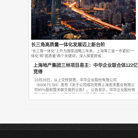
长三角高质量一体化发展迈上新台阶
“长三角一体化”上升为国家战略三年来，上海等三省一市紧扣“一
体化”和“高质量”两个关键词，深入探索跨省...
上海地产集团三林项目易主：中华企业联合体122亿
竞得
10月28日，从上交所获悉，中华企业股份有限公司
（600675.SH）发布《关于公司成功竞得上海淞泽置业有限公
司95%股权暨关联交易的公告》。 公告显示，中华企业股份有
限公司与关联方上海世博土地控股有限公司（简...