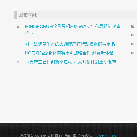
发布时间:
MINISFORUM铭凡亮相2026WAIC：布局轻量化本
地...
对非法烟草生产的大规模严打行动揭露假冒商品
UC与咪咕深化体育赛事AI战略合作 观赛新体验...
《天府工匠》创新季启动 四大创新计划重磅发布
版权所有 ©2026 大沪网 | 广告|内容|合作微信：
759932345
|