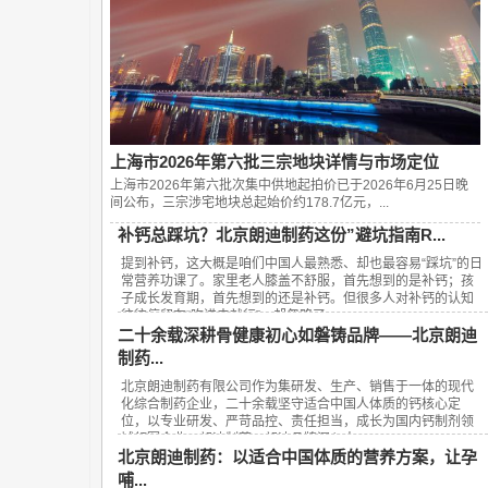
上海市2026年第六批三宗地块详情与市场定位
上海市2026年第六批次集中供地起拍价已于2026年6月25日晚
间公布，‌三宗涉宅地块总起始价约178.7亿元‌，...
补钙总踩坑？北京朗迪制药这份”避坑指南R...
提到补钙，这大概是咱们中国人最熟悉、却也最容易“踩坑”的日
常营养功课了。家里老人膝盖不舒服，首先想到的是补钙；孩
子成长发育期，首先想到的还是补钙。但很多人对补钙的认知
往往停留在“吃进去就行”，却忽略了...
二十余载深耕骨健康初心如磐铸品牌——北京朗迪
制药...
北京朗迪制药有限公司作为集研发、生产、销售于一体的现代
化综合制药企业，二十余载坚守适合中国人体质的钙核心定
位，以专业研发、严苛品控、责任担当，成长为国内钙制剂领
域领军企业，朗迪制药、朗迪品牌深入人...
北京朗迪制药：以适合中国体质的营养方案，让孕
哺...