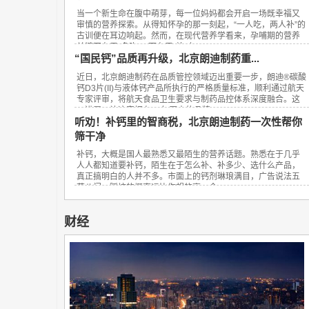
当一个新生命在腹中萌芽，每一位妈妈都会开启一场既幸福又
审慎的营养探索。从得知怀孕的那一刻起，“一人吃，两人补”的
古训便在耳边响起。然而，在现代营养学看来，孕哺期的营养
关键不在于“多吃”，而在于“补对”。...
“国民钙”品质再升级，北京朗迪制药重...
近日，北京朗迪制药在品质管控领域迈出重要一步，朗迪®碳酸
钙D3片(II)与液体钙产品所执行的严格质量标准，顺利通过航天
专家评审，将航天食品卫生要求与制药品控体系深度融合。这
一进展，让这家拥有23年历史的品牌...
听劝！补钙里的智商税，北京朗迪制药一次性帮你
筛干净
补钙，大概是国人最熟悉又最陌生的营养话题。熟悉在于几乎
人人都知道要补钙，陌生在于怎么补、补多少、选什么产品，
真正搞明白的人并不多。市面上的钙剂琳琅满目，广告说法五
花八门，踩坑的概率远比你想的高。今...
财经