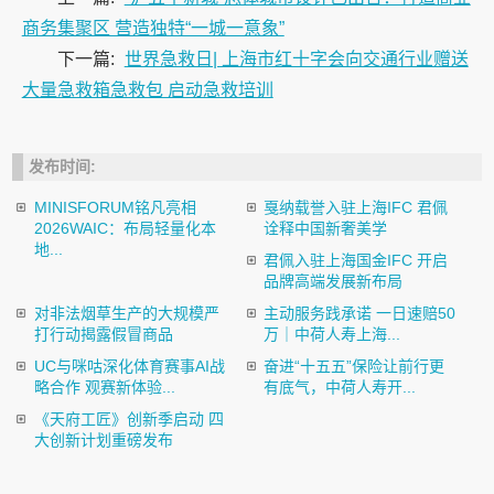
商务集聚区 营造独特“一城一意象”
下一篇:
世界急救日| 上海市红十字会向交通行业赠送
大量急救箱急救包 启动急救培训
发布时间:
MINISFORUM铭凡亮相
戛纳载誉入驻上海IFC 君佩
2026WAIC：布局轻量化本
诠释中国新奢美学
地...
君佩入驻上海国金IFC 开启
品牌高端发展新布局
对非法烟草生产的大规模严
主动服务践承诺 一日速赔50
打行动揭露假冒商品
万｜中荷人寿上海...
UC与咪咕深化体育赛事AI战
奋进“十五五”保险让前行更
略合作 观赛新体验...
有底气，中荷人寿开...
《天府工匠》创新季启动 四
大创新计划重磅发布