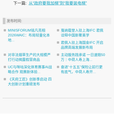
下一篇:
从“政府要我加梯”到“我要装电梯”
发布时间:
MINISFORUM铭凡亮相
戛纳载誉入驻上海IFC 君佩
2026WAIC：布局轻量化本
诠释中国新奢美学
地...
君佩入驻上海国金IFC 开启
品牌高端发展新布局
对非法烟草生产的大规模严
主动服务践承诺 一日速赔50
打行动揭露假冒商品
万｜中荷人寿上海...
UC与咪咕深化体育赛事AI战
奋进“十五五”保险让前行更
略合作 观赛新体验...
有底气，中荷人寿开...
《天府工匠》创新季启动 四
大创新计划重磅发布