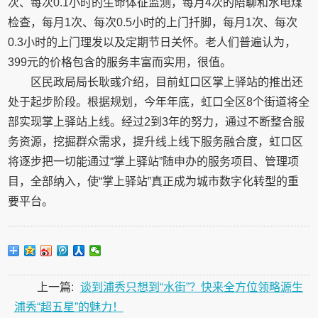
次、每次0.1小时的生命体征监测，每月4次的陪聊和水电煤
检查，每月1次、每次0.5小时的上门扦脚，每月1次、每次
0.3小时的上门理发以及定期节日关怀。老人们普遍认为，
399元的价格包含的服务丰富而实用，很值。
区民政局局长耿彧介绍，目前虹口区掌上驿站的推出还
处于起步阶段。根据规划，今年年底，虹口全区8个街道将全
部实现掌上驿站上线。经过2到3年的努力，通过不断整合服
务资源，挖掘群众需求，提升线上线下服务融合度，虹口区
将逐步把一切能通过“掌上驿站”随申办的服务项目、管理项
目，全部纳入，使“掌上驿站”真正成为城市数字化转型的重
要平台。
上一篇:
谈到浦秀只想到“水街”？快来全方位领略源生
浦秀“超五星”的魅力！