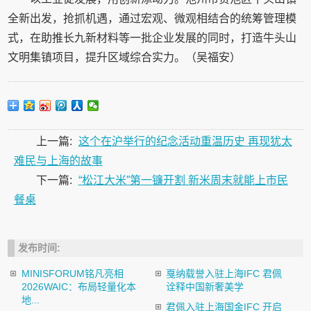
全新出发，抢抓机遇，通过宏观、微观相结合的统筹管理模
式，在助推长九新材料等一批企业发展的同时，打造牛头山
文明集镇项目，提升区域综合实力。（吴福安）
上一篇:
这个在沪举行的纪念活动重温历史 再现犹太
难民与上海的故事
下一篇:
“松江大米”第一镰开割 新米周末就能上市民
餐桌
发布时间:
MINISFORUM铭凡亮相
戛纳载誉入驻上海IFC 君佩
2026WAIC：布局轻量化本
诠释中国新奢美学
地...
君佩入驻上海国金IFC 开启