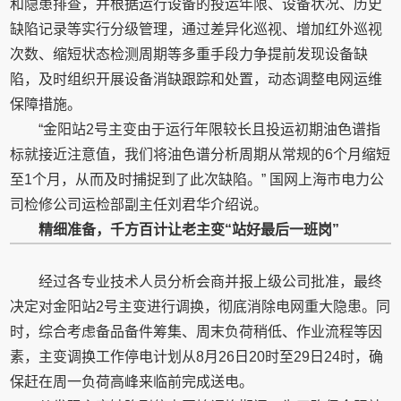
和隐患排查，并根据运行设备的投运年限、设备状况、历史
缺陷记录等实行分级管理，通过差异化巡视、增加红外巡视
次数、缩短状态检测周期等多重手段力争提前发现设备缺
陷，及时组织开展设备消缺跟踪和处置，动态调整电网运维
保障措施。
“金阳站2号主变由于运行年限较长且投运初期油色谱指
标就接近注意值，我们将油色谱分析周期从常规的6个月缩短
至1个月，从而及时捕捉到了此次缺陷。” 国网上海市电力公
司检修公司运检部副主任刘君华介绍说。
精细准备，千方百计让老主变
“
站好最后一班岗
”
经过各专业技术人员分析会商并报上级公司批准，最终
决定对金阳站2号主变进行调换，彻底消除电网重大隐患。同
时，综合考虑备品备件筹集、周末负荷稍低、作业流程等因
素，主变调换工作停电计划从8月26日20时至29日24时，确
保赶在周一负荷高峰来临前完成送电。