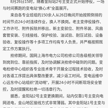
8月26日15时，随着金阳站2号主变正式开始停役，一场
与时间赛跑的变电站“换心术”全面展开。
来自各专业班组的150余人从26日晚间开始按照倒排的
时间节点24小时连续作业，换人不换岗。老主变停役操作、
工作许可、附件拆除并移出，新主变就位、附件吊装、风扇
套管安装、引线接线、保护校验、油试验、耐压试验、设备
验收、复役操作等十多项工作均有专人负责，并严格按照既
定工作方案执行。
抢修期间，国网上海市电力公司检修公司各级相关领导
到岗到位、靠前指挥，及时协调解决抢修中碰到的问题。变
电检修中心组织各专业技术骨干开展全过程技术验收，及时
对各道工序提出具体整改要求，减少返工时间。变电运维中
心远东中心站组织“流动哨”，开展24小时不间断现场安全管
控，及时提醒和杜绝一切违章行为。
据悉，金阳站2号主变更换期间，站内仅靠1号主变向电
网送电，金山地区接线方式非常薄弱。其中金阳站1号主变与