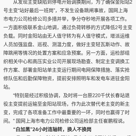
从发现主变缺陷到停电开始调换期间，为了确保金阳站2
号主变“站好最后一班岗”，不发生设备跳闸事故，国网上海
市电力公司检修公司多措并举，争分夺秒地开展各项工作。
一方面积极联系金山地调，通过负荷转移的方式降低2号主变
负载。同时金阳站由无人值守转为有人值守模式，增派运维
人员加强监盘、巡视、测温力度，做好主变轻瓦斯动作、故
障跳闸等情况的处置方案和应急预案。另一方面，运检部组
织相关中心和高压实业公司开展现场勘查、制定主变调换工
作方案、部署金阳站单主变运行期间电网保障措施、落实抢
修队伍和后勤保障物资，提前安排照明车和发电车进驻金阳
站。
“特别是经过积极协调，及时将一台原220千伏长春站退
役主变提前运输至金阳站现场，作为此次替代老主变的新主
变，完成了各项准备工作中最重要的一环，同时也赢得了时
间。” 国网上海市电力公司检修公司运检部主任崔鹏程说。
“
白加黑
”24
小时连轴转，换人不换岗