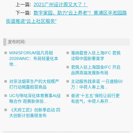
上一篇:
2021广州设计周又大了 ！
下一篇:
数字家园，助力“云上养老“！黄浦区半淞园路
街道推进“云上社区服务”
发布时间:
MINISFORUM铭凡亮相
戛纳载誉入驻上海IFC 君佩
2026WAIC：布局轻量化本
诠释中国新奢美学
地...
君佩入驻上海国金IFC 开启
品牌高端发展新布局
对非法烟草生产的大规模严
主动服务践承诺 一日速赔50
打行动揭露假冒商品
万｜中荷人寿上海...
UC与咪咕深化体育赛事AI战
奋进“十五五”保险让前行更
略合作 观赛新体验...
有底气，中荷人寿开...
《天府工匠》创新季启动 四
大创新计划重磅发布