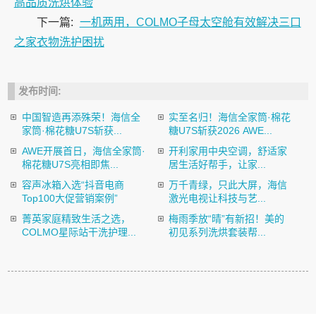
高品质洗烘体验
下一篇:
一机两用，COLMO子母太空舱有效解决三口
之家衣物洗护困扰
发布时间:
中国智造再添殊荣！海信全
实至名归！海信全家筒·棉花
家筒·棉花糖U7S斩获...
糖U7S斩获2026 AWE...
AWE开展首日，海信全家筒·
开利家用中央空调，舒适家
棉花糖U7S亮相即焦...
居生活好帮手，让家...
容声冰箱入选“抖音电商
万千青绿，只此大屏，海信
Top100大促营销案例”
激光电视让科技与艺...
菁英家庭精致生活之选，
梅雨季放“晴”有新招！美的
COLMO星际站干洗护理...
初见系列洗烘套装帮...