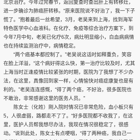
北京治疗。今年过完春节，返回复查时查出肝上有转移灶，
进一步确诊为肺癌肝转移。“原来医院说不好治了，我一下子
慌了。”抱着最后一丝希望，3月，老吴来到上海，找到海军
特色医学中心血液科。在化疗、免疫等综合治疗方案下，到
今年7月中旬，老吴已化疗6次，病灶明显缩小，白血病病情
也在持续监测治疗中，病情稳定。
“两个癌基本都控制了。”老吴说这话时如释重负，笑容
在脸上洋溢，“这个病好得这么快，第一治疗比较及时，尤其
上海当时正逢疫情比较紧张的时期，医院为了我想了不少办
法，在这里，真像回到家一样，心情愉快对癌症康复也是有
利的。”老吴连连感慨，“得了两个癌，不好治，很多医院也
不敢治，非常感谢这里的医务人员。”
陈女士（化姓）刚入院时情况已非常危险，血小板只有
5，人很虚弱，路都走不了了。“好多医院都不收我了，在这
里，医护人员帮我想尽办法，我现在情况很稳定了，很感
动。”说到此处，陈女士有点哽咽，“得了两种癌，我自己一