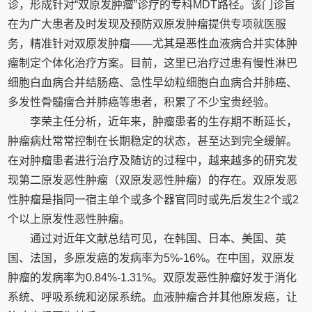
诊，形成针对“双原发肿瘤”诊疗的专科MDT路径。该门诊旨
在为广大患者及时发现及预防双原发肿瘤提供专项就医服
务，精准针对双原发肿瘤——尤其是恶性血液病合并实体肿
瘤制定个体化治疗方案。目前，这里已治疗过患有慢性淋巴
细胞白血病合并结肠癌、急性早幼粒细胞白血病合并肺癌、
多发性骨髓瘤合并肺癌等患者，积累了不少宝贵经验。
李荣主任分析，近年来，肿瘤患者的生存期不断延长，
肿瘤病灶常常控制在长期稳定的状态，甚至达到完全缓解。
在对肿瘤患者进行治疗及随访的过程中，越来越多的研究发
现第二原发恶性肿瘤（双原发恶性肿瘤）的存在。双原发恶
性肿瘤是指同一宿主单个或多个器官同时或先后发生2个或2
个以上原发性恶性肿瘤。
通过对近年文献总结可见，在韩国、日本、美国、英
国、法国，多原发癌的发病率为5%-16%。在中国，双原发
肿瘤的发病率为0.84%-1.31%。双原发恶性肿瘤好发于消化
系统、呼吸系统和泌尿系统。血液肿瘤合并其他原发癌，让