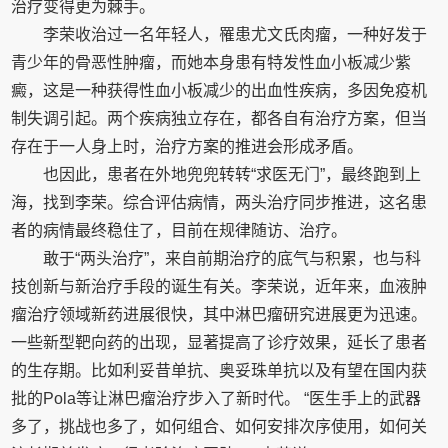
治疗变得更为棘手。
李荣收治过一名年轻人，罹患尤文氏肉瘤，一种好发于
青少年的骨恶性肿瘤，而她本身患有特发性血小板减少紫
癜，这是一种获得性血小板减少的出血性疾病，多因免疫机
制失调引起。两个疾病独立存在，都各自有治疗方案，但当
存在于一人身上时，治疗方案的推进会形成矛盾。
也因此，患者在外地兜兜转转“求医无门”，最终跑到上
海，找到李荣。综合评估病情，两头治疗同步推进，这名患
者的病情最终稳住了，目前在规律随访、治疗。
敢于“两头治疗”，来自前期治疗的底气与积累，也与科
技创新与新治疗手段的诞生有关。李荣说，近年来，血液肿
瘤治疗领域新药进展很快，其中淋巴瘤研究进展更为迅速。
一些新型靶向药的出现，显著提高了诊疗效果，延长了患者
的生存期。比如利妥昔单抗、奥妥珠单抗以及有望在国内获
批的Pola等让淋巴瘤治疗步入了新时代。 “医生手上的武器
多了，挑战也多了，如何组合、如何安排次序使用，如何关