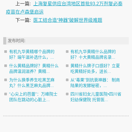
上一篇:
上海复星供应台湾地区首批93.2万剂复必泰
疫苗在卢森堡启运
下一篇:
医工结合造“神器”破解世界级难题
发布时间:
有机九华黄精哪个品牌的
有机九华黄精什么品牌的
好？端午滋补选什么，...
好？十大黄精品牌名录...
什么黄精品牌好？黄精什么
黄精什么牌子口感好？立夏
品牌温润滋养？黄精...
吃黄精好处多，送长...
为什么换季养生吃黑芝麻
从“毒果”到抗衰神器： 制商
丸？什么黑芝麻丸品牌...
陆果的发酵秘密，...
“心尖上的芭蕾”：万峰院士
四川省妇女儿童医院•四川省
团队在跳动的心脏上...
妇幼保健院 托管医...