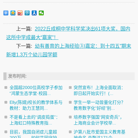
上一篇:
2022丘成桐中学科学奖决出61项大奖，国内
这所中学成最大“赢家”！
下一篇:
幼有善育的上海经验③|嘉定：到十四五”期末
新增1.3万个幼儿园学额
发布时间:
全国超2000位高校学子参加
突然宣布！上海全面取消：
“鸿蒙生态学堂·校园...
即日起开始实行！(...
Elly(陈婧)校长的教学体系与
学生一举一动皆量化打分？
教材：助力王慧同...
教育数字化“好经”别...
不是看上去的“调皮捣蛋”：
培养数字强国“网安奇兵”，
上海虹口特殊教育指...
上海商业会计学校举...
目前，我国自闭症儿童超
沪第八批市爱国主义教育基
200万—— 如何共同守护...
地命名 总数达171个