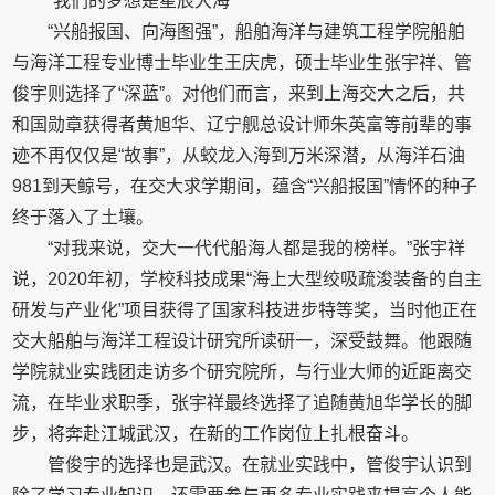
“我们的梦想是星辰大海”
“兴船报国、向海图强”，船舶海洋与建筑工程学院船舶
与海洋工程专业博士毕业生王庆虎，硕士毕业生张宇祥、管
俊宇则选择了“深蓝”。对他们而言，来到上海交大之后，共
和国勋章获得者黄旭华、辽宁舰总设计师朱英富等前辈的事
迹不再仅仅是“故事”，从蛟龙入海到万米深潜，从海洋石油
981到天鲸号，在交大求学期间，蕴含“兴船报国”情怀的种子
终于落入了土壤。
“对我来说，交大一代代船海人都是我的榜样。”张宇祥
说，2020年初，学校科技成果“海上大型绞吸疏浚装备的自主
研发与产业化”项目获得了国家科技进步特等奖，当时他正在
交大船舶与海洋工程设计研究所读研一，深受鼓舞。他跟随
学院就业实践团走访多个研究院所，与行业大师的近距离交
流，在毕业求职季，张宇祥最终选择了追随黄旭华学长的脚
步，将奔赴江城武汉，在新的工作岗位上扎根奋斗。
管俊宇的选择也是武汉。在就业实践中，管俊宇认识到