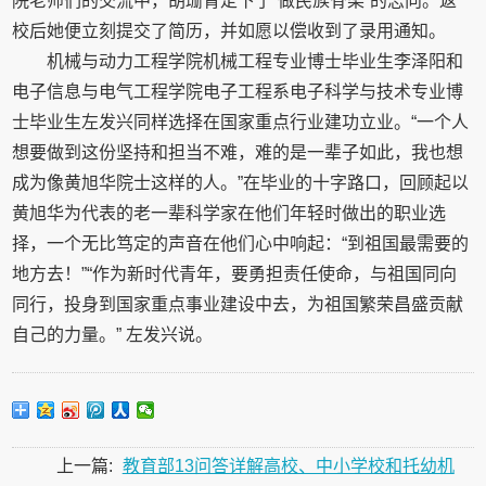
院老师们的交流中，胡珊青定下了“做民族脊梁”的志向。返
校后她便立刻提交了简历，并如愿以偿收到了录用通知。
机械与动力工程学院机械工程专业博士毕业生李泽阳和
电子信息与电气工程学院电子工程系电子科学与技术专业博
士毕业生左发兴同样选择在国家重点行业建功立业。“一个人
想要做到这份坚持和担当不难，难的是一辈子如此，我也想
成为像黄旭华院士这样的人。”在毕业的十字路口，回顾起以
黄旭华为代表的老一辈科学家在他们年轻时做出的职业选
择，一个无比笃定的声音在他们心中响起：“到祖国最需要的
地方去！”“作为新时代青年，要勇担责任使命，与祖国同向
同行，投身到国家重点事业建设中去，为祖国繁荣昌盛贡献
自己的力量。” 左发兴说。
上一篇:
教育部13问答详解高校、中小学校和托幼机