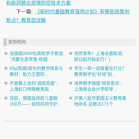
构新冠肺炎疫情防控技术方案
下一篇:
《新时代基础教育强师计划》有哪些政策创
新点？教育部详解
发布时间:
全国超2000位高校学子参加
突然宣布！上海全面取消：
“鸿蒙生态学堂·校园...
即日起开始实行！(...
Elly(陈婧)校长的教学体系与
学生一举一动皆量化打分？
教材：助力王慧同...
教育数字化“好经”别...
不是看上去的“调皮捣蛋”：
培养数字强国“网安奇兵”，
上海虹口特殊教育指...
上海商业会计学校举...
目前，我国自闭症儿童超
沪第八批市爱国主义教育基
200万—— 如何共同守护...
地命名 总数达171个