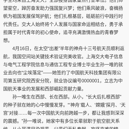
学生均来自上海交大，全部投身国家重点行业单位。他们仰
望星空，踔厉奋发助力强国复兴梦；他们乘风破浪，奋楫扬
帆为祖国发展保驾护航；他们扎根基层，砥砺前行中践行时
代责任。交大人始终将个人发展与国家命运相结合，勇于承
担属于时代青年的初心使命，追寻充满激情热血的青春梦
想。
4月16日，在太空“出差”半年的神舟十三号航天员顺利返
航，我国空间站关键技术验证完美收官。上海交大电子信息
与电气工程学院信息与通信工程专业博士毕业生孙一唯的就
业去向也“尘埃落定”——她签约了中国航天科技集团有限公
司第五研究院西安分院，就业协议编号0000001，立志为中
国航天事业的发展和西部崛起贡献力量。
孙一唯生在西部、长在西部。从小，“长大后扎根西部”
的种子就在她的心中慢慢发芽。“‘神舟’载人、‘嫦娥’探月、‘天
宫’对接……每一次中国航天向前跨越一步，都让我感到深深
的震撼。”孙一唯说，她家中有多位长辈就职于航空航天系