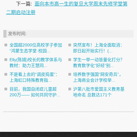
下一篇:
面向本市高一生的复旦大学周末先修学堂第
二期启动注册
发布时间:
全国超2000位高校学子参加
突然宣布！上海全面取消：
“鸿蒙生态学堂·校园...
即日起开始实行！(...
Elly(陈婧)校长的教学体系与
学生一举一动皆量化打分？
教材：助力王慧同...
教育数字化“好经”别...
不是看上去的“调皮捣蛋”：
培养数字强国“网安奇兵”，
上海虹口特殊教育指...
上海商业会计学校举...
目前，我国自闭症儿童超
沪第八批市爱国主义教育基
200万—— 如何共同守护...
地命名 总数达171个