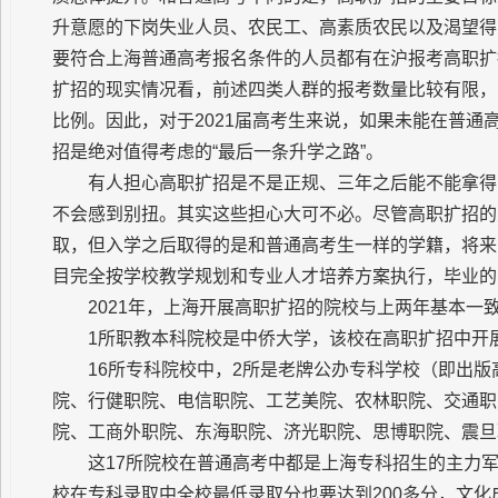
升意愿的下岗失业人员、农民工、高素质农民以及渴望得
要符合上海普通高考报名条件的人员都有在沪报考高职扩
扩招的现实情况看，前述四类人群的报考数量比较有限，
比例。因此，对于2021届高考生来说，如果未能在普
招是绝对值得考虑的“最后一条升学之路”。
有人担心高职扩招是不是正规、三年之后能不能拿得
不会感到别扭。其实这些担心大可不必。尽管高职扩招的
取，但入学之后取得的是和普通高考生一样的学籍，将来
目完全按学校教学规划和专业人才培养方案执行，毕业的
2021年，上海开展高职扩招的院校与上两年基本一
1所职教本科院校是中侨大学，该校在高职扩招中开
16所专科院校中，2所是老牌公办专科学校（即出
院、行健职院、电信职院、工艺美院、农林职院、交通职
院、工商外职院、东海职院、济光职院、思博职院、震旦
这17所院校在普通高考中都是上海专科招生的主力
校在专科录取中全校最低录取分也要达到200多分，文