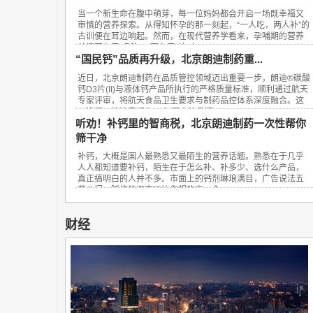
当一个新生命在腹中萌芽，每一位妈妈都会开启一场既幸福又
审慎的营养探索。从得知怀孕的那一刻起，“一人吃，两人补”的
古训便在耳边响起。然而，在现代营养学看来，孕哺期的营养
关键不在于“多吃”，而在于“补对”。...
“国民钙”品质再升级，北京朗迪制药重...
近日，北京朗迪制药在品质管控领域迈出重要一步，朗迪®碳酸
钙D3片(II)与液体钙产品所执行的严格质量标准，顺利通过航天
专家评审，将航天食品卫生要求与制药品控体系深度融合。这
一进展，让这家拥有23年历史的品牌...
听劝！补钙里的智商税，北京朗迪制药一次性帮你
筛干净
补钙，大概是国人最熟悉又最陌生的营养话题。熟悉在于几乎
人人都知道要补钙，陌生在于怎么补、补多少、选什么产品，
真正搞明白的人并不多。市面上的钙剂琳琅满目，广告说法五
花八门，踩坑的概率远比你想的高。今...
财经