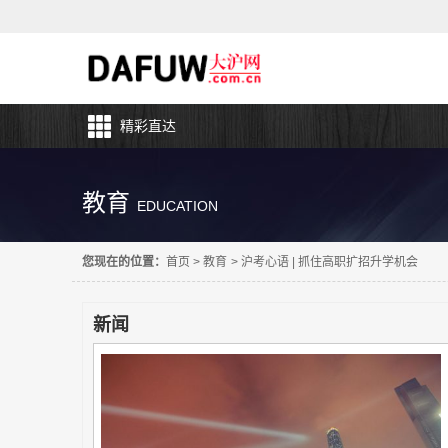
精彩直达
教育
EDUCATION
您现在的位置：
首页
>
教育
>
沪考心语 | 抓住高职扩招升学机会
新闻