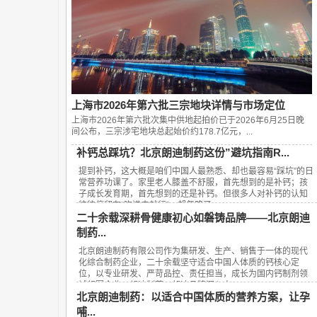
上海市2026年第六批三宗地块详情与市场定位
上海市2026年第六批次集中供地起拍价已于2026年6月25日晚
间公布，‌三宗涉宅地块总起始价约178.7亿元‌，...
补钙总踩坑？北京朗迪制药这份”避坑指南R...
提到补钙，这大概是咱们中国人最熟悉、却也最容易“踩坑”的日
常营养功课了。家里老人膝盖不舒服，首先想到的是补钙；孩
子成长发育期，首先想到的还是补钙。但很多人对补钙的认知
往往停留在“吃进去就行”，却忽略了...
二十余载深耕骨健康初心如磐铸品牌——北京朗迪
制药...
北京朗迪制药有限公司作为集研发、生产、销售于一体的现代
化综合制药企业，二十余载坚守适合中国人体质的钙核心定
位，以专业研发、严苛品控、责任担当，成长为国内钙制剂领
域领军企业，朗迪制药、朗迪品牌深入人...
北京朗迪制药：以适合中国体质的营养方案，让孕
哺...