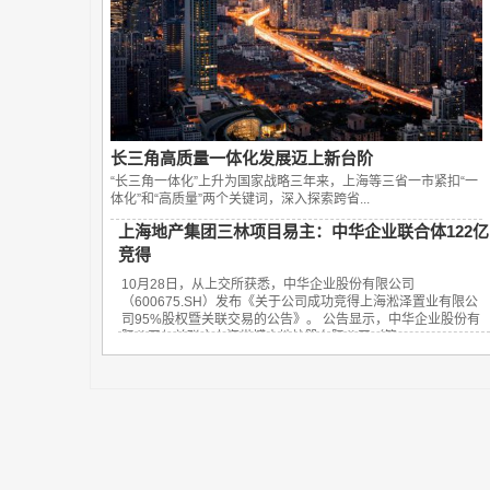
长三角高质量一体化发展迈上新台阶
“长三角一体化”上升为国家战略三年来，上海等三省一市紧扣“一
体化”和“高质量”两个关键词，深入探索跨省...
上海地产集团三林项目易主：中华企业联合体122亿
竞得
10月28日，从上交所获悉，中华企业股份有限公司
（600675.SH）发布《关于公司成功竞得上海淞泽置业有限公
司95%股权暨关联交易的公告》。 公告显示，中华企业股份有
限公司与关联方上海世博土地控股有限公司（简...