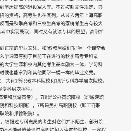
到学历提高的退役军人等。不过按照文件规定，只
招的资格，高考生也在其列。从过去两年上海高职
反而是秋季高考和三校生高考的落榜考生占有较大
通高考中实现录取，同时又有就读专科的愿望，高职扩
到正宗的毕业文凭、和“叔叔阿姨们”同坐一个课堂会
入学通道有别于目前正在进行的秋季高考专科录
的大学生涯和校内其他考生基本融为一体，学习科
时候也能拿到和其他同学一模一样的毕业文凭。
致，共有1所职教本科院校和16所专科办学层次院校。
展专科层次招生。
版高专和旅游高专），7所是公办高职院校（即城建职
院和科技职院），7所是民办高职院校（即工商职
职院和邦德职院）。
军，填报过专科志愿的考生对它们并不陌生。部分院
化成绩不佳者倘若通过高职扩招入读这些院校，一定程