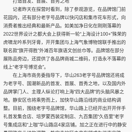
打造首发、首展、首秀之地
记者昨天在探营时看到，除了参观游览，在品牌馆门前
花园内，还有部分老字号品牌以快闪店和集市花车形式，向
消费者推出经典和最新产品。如美加净日化在刚刚落幕的
2022世界设计之都大会上获得新一轮“上海设计100+”殊荣的
虎啸龙吟系列牙膏，开开集团与上海气象博物馆联手推出的
联名款“旗开得胜”外滩百年旗语文创丝巾等。品牌馆在部分
展陈品旁边，还提供了各品牌商城二维码，打造永不落幕的
线上“老字号博览会”。
在上海市商务委指导下，华山263老字号品牌馆还将成
为老字号、国潮新品的首发、首展、首秀之地，以及国内外
品牌掌门人、主理人纵论打响上海“四大品牌”的头脑风暴之
地。静安区也将乘势而上，加快华山路沿线的商业结构调
整。目前，围绕老字号品牌馆，华山路上已经开出开开伴手
礼首发集合店、培罗蒙西装定制店、九百集团“久佰里”老字
号集成店和“上咖”华山路店4家店铺。加之正在进行中的静安