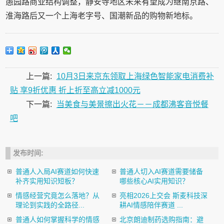
愚园路商业结构调整，静安寺地区未来有望成为继南京路、
淮海路后又一个上海老字号、国潮新品的购物新地标。
上一篇:
10月3日来京东领取上海绿色智能家电消费补
贴 享9折优惠 折上折至高立减1000元
下一篇:
当美食与美景擦出火花－－成都沸客音悦餐
吧
发布时间:
普通人入局AI赛道如何快速
普通人切入AI赛道需要储备
补齐实用知识短板？
哪些核心AI实用知识？
情感经营究竟怎么落地？从
亮相2026上交会 斯麦科技深
理论到实践的全路径...
耕AI情感陪伴赛道 ...
普通人如何掌握科学的情感
北京朗迪制药选购指南：避