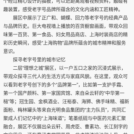
个经过精心设计的抽板，可以近距离观看视频资料，触碰有
趣装置，感受老字号品牌所蕴含的文化内涵和工匠精神。
展区中展示了正广和、蝴蝶、回力等老字号的经典产品
与品牌历史。巨大电视墙上播放的百货橱窗画面，带观众回
味第一百货、第一食品、妇女用品商店、上海时装商店的精
彩历史瞬间，感受“上海购物”品牌所蕴含的城市精神和服务
意识。
探寻老字号里的城市记忆
二层“理想之城”展区，以一户五口之家的沉浸式展示，
带观众探寻三代人的生活方式与家庭风貌。在这里，观众可
以看到老字号创下的多个“品牌第一”，比如第一支护手霜、
第一个国产颜料、第一家国宾馆、来自朵云轩的“中华第一
槌”等；冠生园、金枫酒业、汪裕泰、海狮、佛手味精、福新
面粉、梅林罐头等来自光明食品集团的“主力队员”，共同汇
聚成人们记忆中的“上海味道”；笔墨纸砚与中医药元素汇聚
融合，展区不仅展出朵云轩、周虎臣、曹素功、长江刻字的