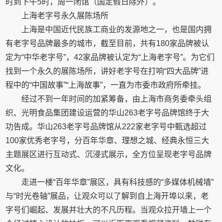
时到下午5时，周一闭馆（国定假日除外）。
上海老字号永久展陈场所
上海是中国近代民族工商业的发源地之一，也是国内拥
有老字号品牌最多的城市，截至目前，共有180家品牌被认
定为“中华老字号”，42家品牌被认定为“上海老字号”。为它们
找到一个永久的展陈场所，讲好老字号在打响“四大品牌”进
程中的“中国故事”“上海故事”，一直为市委市政府所牵挂。
经过不到一年时间的加紧筹备，由上海市商务委牵头组
织、光明食品集团建设运营的华山263老字号品牌馆终于大
功告成。华山263老字号品牌馆从222家老字号中甄选超过
100家优秀老字号，分百年华章、理想之城、经典永恒三大
主题展区进行互动式、沉浸式展示，全方位呈现老字号品牌
文化。
走进一楼“百年华章”展区，具有科技感的“多媒体机械墙”
与“时光卷轴”展品，让观众可以了解到自上海开埠以来，老
字号们崛起、发展并壮大的不凡历程。当观众拉开墙上一个