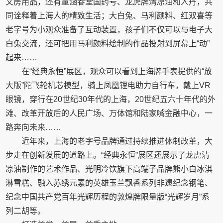
文房用品，还有童涵春堂国药号、龙虎牌清凉油和人丹，共
同诠释着上海人的精致生活；大白兔、马利颜料、红双喜等
老字号为小观众准备了互动装置，孩子们不仅可以与电子大
白兔交流，还可把用马利颜料绘制的作品投射到屏幕上“动”
起来……
在“经典永恒”展区，观众可以看到上海牌手表提供的“放
大版”陀飞轮机芯模型，骑上凤凰锂电助力自行车，戴上VR
眼镜，穿行在20世纪30年代的上海，20世纪五六十年代的外
滩、改革开放后的人民广场、万体馆和陆家嘴金融中心，一
路奔向未来……
近年来，上海的老字号品牌通过持续推进体制改革，大
步走在创新发展的道路上。“经典永恒”展区还展示了龙虎清
凉油制作的艺术作品、光明冷饮旗下高端子品牌熊小白冰淇
淋雪糕、融入苏绣元素的英雄玉兰飘香系列非遗纪念钢笔、
纪念中国共产党百年光辉历程的敦煌牌限量版“光辉岁月”系
列二胡等。