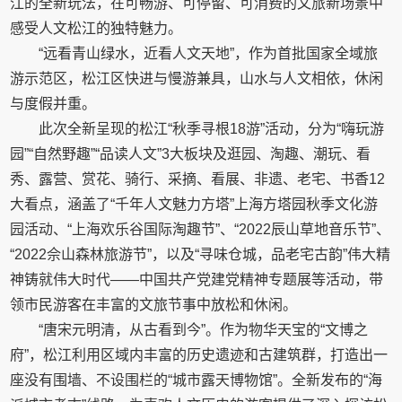
江的全新玩法，在可畅游、可停留、可消费的文旅新场景中
感受人文松江的独特魅力。
“远看青山绿水，近看人文天地”，作为首批国家全域旅
游示范区，松江区快进与慢游兼具，山水与人文相依，休闲
与度假并重。
此次全新呈现的松江“秋季寻根18游”活动，分为“嗨玩游
园”“自然野趣”“品读人文”3大板块及逛园、淘趣、潮玩、看
秀、露营、赏花、骑行、采摘、看展、非遗、老宅、书香12
大看点，涵盖了“千年人文魅力方塔”上海方塔园秋季文化游
园活动、“上海欢乐谷国际淘趣节”、“2022辰山草地音乐节”、
“2022佘山森林旅游节”，以及“寻味仓城，品老宅古韵”伟大精
神铸就伟大时代——中国共产党建党精神专题展等活动，带
领市民游客在丰富的文旅节事中放松和休闲。
“唐宋元明清，从古看到今”。作为物华天宝的“文博之
府”，松江利用区域内丰富的历史遗迹和古建筑群，打造出一
座没有围墙、不设围栏的“城市露天博物馆”。全新发布的“海