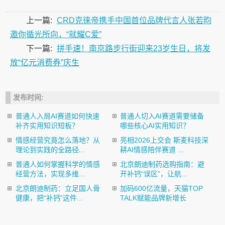
上一篇:
CRD克徕帝携手中国首位品牌代言人张若昀
邀你循光所向，“就耀C爱”
下一篇:
拼手速！南京路步行街迎来23岁生日，将发
放“亿元消费券”庆生
发布时间:
普通人入局AI赛道如何快速
普通人切入AI赛道需要储备
补齐实用知识短板？
哪些核心AI实用知识？
情感经营究竟怎么落地？从
亮相2026上交会 斯麦科技深
理论到实践的全路径...
耕AI情感陪伴赛道 ...
普通人如何掌握科学的情感
北京朗迪制药选购指南：避
经营方法，实现多维...
开补钙“误区”，让航...
北京朗迪制药：立足国人骨
加码600亿流量，天猫TOP
健康，把“补钙”这件...
TALK赋能品牌新增长