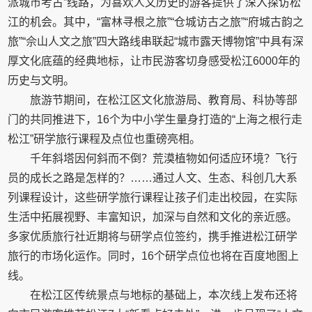
派城市考古”线路，为喜欢人文历史的游客提供了深入探访松
江的机会。其中，“富林寻根之旅”“仓城访古之旅”“府城古韵之
旅”“佘山人文之旅”四大路线串联起“城市露天博物馆”中具有深
厚文化底蕴的经典地标，让市民游客切身感受松江6000年的
历史与文明。
旅游节期间，在松江区文化旅游局、教育局、科协等部
门的共同推进下，16个为中小学生量身打造的“上海之根行走
松江”研学旅行课程及点位也重磅亮相。
千年斜塔因何斜而不倒？荒漠植物如何适应环境？飞行
员的成长之路是怎样的？……通过人文、生态、科创几大系
列课程设计，这些研学旅行课程让孩子们走出校园，在实际
生活中拓展视野、丰富知识，加深与自然和文化的亲近感。
多家优质旅行社近期将与研学点位签约，携手推进松江研学
旅行的市场化运作。同时，16个研学点位也将在百度地图上
线。
在松江区传统景点与地标的基础上，本次线上发布还将