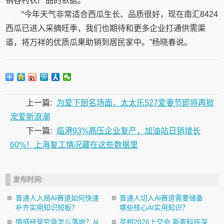
销各村农产品的依据。
“今年天气非常适合西瓜生长、品质很好，现在南汇8424
西瓜已进入采摘旺季，我们也期待和更多企业打通供需渠
道，将万祥的优质瓜果助销到居民家中。”杨晓春说。
上一篇:
为爱下厨名场面，太太乐527爱妻节即将再掀
宠爱新浪潮
下一篇:
临港93%高压企业复产，加油站日销增长
60%！上海复工情况藏在这些数据里
发布时间:
普通人入局AI赛道如何快速
普通人切入AI赛道需要储备
补齐实用知识短板？
哪些核心AI实用知识？
情感经营究竟怎么落地？从
亮相2026上交会 斯麦科技深