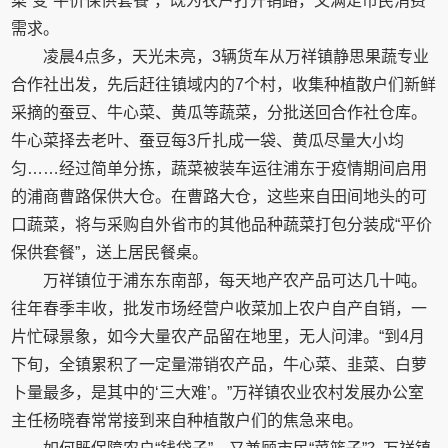
菜”变“平价保供套餐”，既为农户打开销路，又满足市民消费
需求。
凌晨4点多，天光未亮，3辆货车从万祥镇静思果蔬专业
合作社出发，先后赶往镇域内的7个村，收集种植散户们新鲜
采摘的蚕豆、牛心菜、黄瓜等蔬菜，分批送回合作社仓库。
牛心菜择去老叶、蚕豆每3斤扎成一袋、黄瓜尽量大小均
匀……经过简单分拣，蔬菜被装车运往浦东于疫情期间启用
的浦商曹路保供大仓。在曹路大仓，这些来自田间地头的可
口蔬菜，将与采购自外省市的其他品种蔬菜打包分装成“平价
保供套餐”，送上居民餐桌。
万祥镇位于浦东东南部，每天地产农产品可达几十吨。
往年春季丰收，批发市场经营户收菜加上农户自产自销，一
片忙碌景象，如今大量农产品留在地里，无人问津。“到4月
下旬，全镇累积了一定量滞销农产品，牛心菜、韭菜、白萝
卜量最多，是其中的‘三大难’。”万祥镇农业农村发展办公室
主任杨晓春常常接到来自种植散户们的焦急来电。