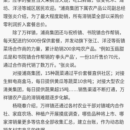
菜，应季的蚕豆当天采摘当天烧，吃口鲜嫩，很受花木、潍
坊、洋泾等城区居民欢迎。”浦商集团下属农产品公司副总经
理张炎介绍，为了最大程度助销，所有滞销菜全部以采购价
零利润折入套餐总价。
除了万祥镇，浦商集团还与祝桥镇、书院镇合作帮销，
每天配送约5000份保供套餐，并发动旗下张江、洋泾等街镇
菜场合作商的力量，累计助销200余吨农产品。“例如玉菇甜
瓜是和书院镇合作帮销的‘拳头产品’，一份10斤售价70元，
通过合作商代销了数万斤。”张炎说。
对接浦商集团，15种蔬菜通过平价套餐直供社区；对接
生鲜电商盒马，每日提供黄瓜等蔬菜10余吨；对接大型农企
清美集团，每日提供蔬果超15吨……销售渠道不断打通，万
祥镇农产品的滞销难题逐步化解。
杨晓春介绍，万祥镇还通过各村农业干部对镇域内合作
社、家庭农场、种植户开展摸底调查，哪些品种将上市、哪
家滞销量更多等信息全部收集汇总，建立台账，作为动态助