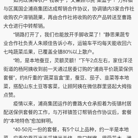
如何既保障农户“钱袋子”，又兼顾市民“菜篮子”？万祥镇
与区属国企浦商集团达成帮销合作协议，协调镇内3家合作社
收购农户滞销蔬果，再由合作社将收购的农产品转送至曹路
大仓进行中转帮销。
“销路打开了，我们也能放开手脚收菜了！”静思果蔬专
业合作社负责人朱顺佳告诉小布，运输车平均每天能收回六
七吨蔬菜瓜果，已覆盖全镇80%以上散户。
“哟，是本地蚕豆，灵额灵额！”下午2点左右，家住洋泾
街道的杨阿姨收到前一天通过居委订购的“浦商平价蔬菜保供
套餐”，约8斤重的“蔬菜盲盒”里，蚕豆、茄子、韭菜等本地
菜，搭配山东土豆等客菜，让顾阿姨在微信群里竖起大拇指
点赞。
疫情以来，浦商集团运作的曹路大仓承担着为街镇村居
配送保供套餐的工作，与万祥镇签订帮销合作协议后，套餐
的“本地特色”愈加鲜明。
“40-50元一份的套餐，有5个以上品种，约一半是本地