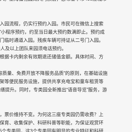
入园流程，仍实行预约入园。市民可在微信上搜索
园”小程序预约，约至当日最大预约数满即止。预约成
门临时通道入园。残疾车辆可持证从二号门入园。
0人及以上团队来园须电话预约。
根据卡内剩余有效期退还储值金额。具体时间、方
园容质量、免费开放不降服务品质”的原则，在基础设施
架等便民服务设施，提供共享充电宝和童车租赁等
缮提升。同时，专类园全新推出“语音导览”服务，游
，票价维持不变。为何这三座专类园仍需收费？上
保育、收集保护、科研科普等职能，为保证观赏环
5个专类园，这3个专类园有明显的专业特征和科研