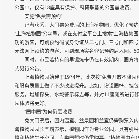
公园中，仅有13座具有保护、科研职能的公园需收费。
实施“免费需预约”
记者获悉，大门票免费后的上海植物园，优化了预约
“上海植物园”公众号，或在支付宝平台上搜索“上海植物
功的游客，可刷预约码或身份证从二号门、三号门和四号
无法网上预约的游客，可到现场实名登记预约后入园。5
同时，市民若持有的早锻炼卡仍在有效期内，园方将
式另行公告。
上海植物园始建于1974年，此次按“免费开放不降
和服务质量上做了不少改进提升。比如，增设园椅、挂包
服务，增加探头、水域警示标志等，并对11座厕所进行修
园体验将更好。
“园中园”为何仍需收费
免大门票后，园内温室、盆景园和兰室仍需购票入内
海植物园园长严巍表示，植物园作为专业公园，具有引种
境和植物生长空间，专类园暂时仍需购票。“植物园中有1