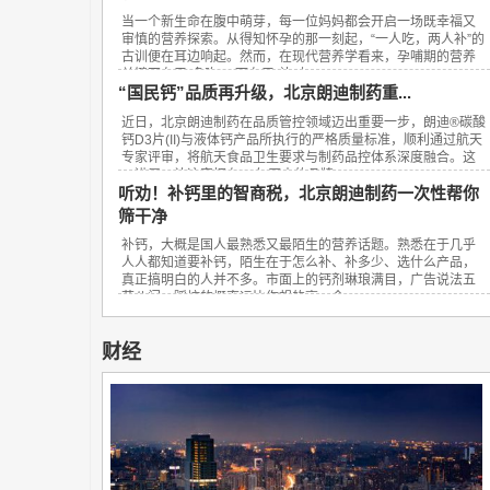
当一个新生命在腹中萌芽，每一位妈妈都会开启一场既幸福又
审慎的营养探索。从得知怀孕的那一刻起，“一人吃，两人补”的
古训便在耳边响起。然而，在现代营养学看来，孕哺期的营养
关键不在于“多吃”，而在于“补对”。...
“国民钙”品质再升级，北京朗迪制药重...
近日，北京朗迪制药在品质管控领域迈出重要一步，朗迪®碳酸
钙D3片(II)与液体钙产品所执行的严格质量标准，顺利通过航天
专家评审，将航天食品卫生要求与制药品控体系深度融合。这
一进展，让这家拥有23年历史的品牌...
听劝！补钙里的智商税，北京朗迪制药一次性帮你
筛干净
补钙，大概是国人最熟悉又最陌生的营养话题。熟悉在于几乎
人人都知道要补钙，陌生在于怎么补、补多少、选什么产品，
真正搞明白的人并不多。市面上的钙剂琳琅满目，广告说法五
花八门，踩坑的概率远比你想的高。今...
财经