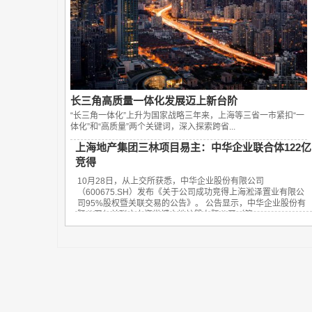
长三角高质量一体化发展迈上新台阶
“长三角一体化”上升为国家战略三年来，上海等三省一市紧扣“一
体化”和“高质量”两个关键词，深入探索跨省...
上海地产集团三林项目易主：中华企业联合体122亿
竞得
10月28日，从上交所获悉，中华企业股份有限公司
（600675.SH）发布《关于公司成功竞得上海淞泽置业有限公
司95%股权暨关联交易的公告》。 公告显示，中华企业股份有
限公司与关联方上海世博土地控股有限公司（简...