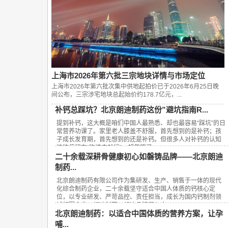
上海市2026年第六批三宗地块详情与市场定位
上海市2026年第六批次集中供地起拍价已于2026年6月25日晚
间公布，‌三宗涉宅地块总起始价约178.7亿元‌，...
补钙总踩坑？北京朗迪制药这份”避坑指南R...
提到补钙，这大概是咱们中国人最熟悉、却也最容易“踩坑”的日
常营养功课了。家里老人膝盖不舒服，首先想到的是补钙；孩
子成长发育期，首先想到的还是补钙。但很多人对补钙的认知
往往停留在“吃进去就行”，却忽略了...
二十余载深耕骨健康初心如磐铸品牌——北京朗迪
制药...
北京朗迪制药有限公司作为集研发、生产、销售于一体的现代
化综合制药企业，二十余载坚守适合中国人体质的钙核心定
位，以专业研发、严苛品控、责任担当，成长为国内钙制剂领
域领军企业，朗迪制药、朗迪品牌深入人...
北京朗迪制药：以适合中国体质的营养方案，让孕
哺...