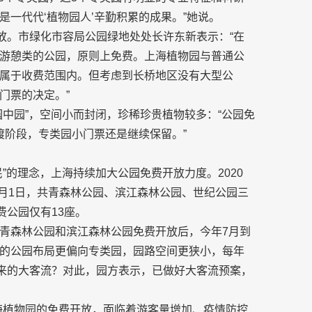
一代代‘植物园人’辛勤积累的成果。”她说。
放。市绿化市容局公园绿地处处长许东新表示：“在
游憩类的公园，原则上免费。上海植物园与普通公
属于收费范围内。但考虑到长桥地区没有大型公
门票的决定。”
中园”，空间小而封闭，珍稀珍贵植物较多：“公园免
渡阶段，专类园小门票还是继续保留。”
”的理念，上海持续加大公园免费开放力度。2020
7月1日，共青森林公园、滨江森林公园、世纪公园三
费公园仅有13座。
青森林公园和滨江森林公园免费开放后，今年7月到
物园的公园布局更偏向专类园，园路空间更狭小，每年
到来的大客流？对此，园方表示，已做好大客流预案，
海植物园的免费开放，面临着游客量增加、疫情防控