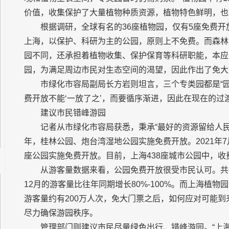
价值，收集保护了大量植物种质资源，植物特色鲜明，也是
根据调研，全球有名的36座植物园，仅有5座免费开
上海，以保护、科研为主的公园，原则上不免费。而森林
园不同，还承担着植物收集、保护保育等科研职能，本应
园，为满足周边市民对生态空间的渴望，因此作出了免大
市绿化市容局副局长方岩则坦言，三个专类园都是“园
费开放不能‘一放了之’，而要循序渐进，因此在现在的过
建议市民错峰游园
记者从市绿化市容局获悉，秉承“最好的资源留给人民
年，桂林公园、炮台湾湿地公园实施免费开放。2021年
座公园实施免费开放。目前，上海438座城市公园中，收
从游客量数据来看，公园免费开放很受市民认可。共
12月的游客量比往年同期增长80%-100%。而上海植
游客量约有200万人次，免大门票之后，如何应对可能
尽力确保游园秩序。
管理部门则建议市民尽量绿色出行、错峰游园。“上