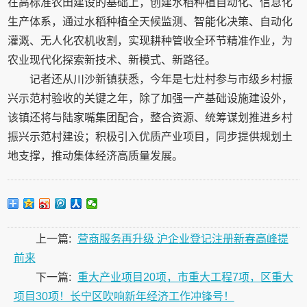
在高标准农田建设的基础上，创建水稻种植自动化、信息化
生产体系，通过水稻种植全天候监测、智能化决策、自动化
灌溉、无人化农机收割，实现耕种管收全环节精准作业，为
农业现代化探索新技术、新模式、新路径。
记者还从川沙新镇获悉，今年是七灶村参与市级乡村振
兴示范村验收的关键之年，除了加强一产基础设施建设外，
该镇还将与陆家嘴集团配合，整合资源、统筹谋划推进乡村
振兴示范村建设；积极引入优质产业项目，同步提供规划土
地支撑，推动集体经济高质量发展。
上一篇:
营商服务再升级 沪企业登记注册新春高峰提
前来
下一篇:
重大产业项目20项，市重大工程7项，区重大
项目30项！长宁区吹响新年经济工作冲锋号！