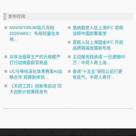
发布时间:
MINISFORUM铭凡亮相
戛纳载誉入驻上海IFC 君佩
2026WAIC：布局轻量化本
诠释中国新奢美学
地...
君佩入驻上海国金IFC 开启
品牌高端发展新布局
对非法烟草生产的大规模严
主动服务践承诺 一日速赔50
打行动揭露假冒商品
万｜中荷人寿上海...
UC与咪咕深化体育赛事AI战
奋进“十五五”保险让前行更
略合作 观赛新体验...
有底气，中荷人寿开...
《天府工匠》创新季启动 四
大创新计划重磅发布