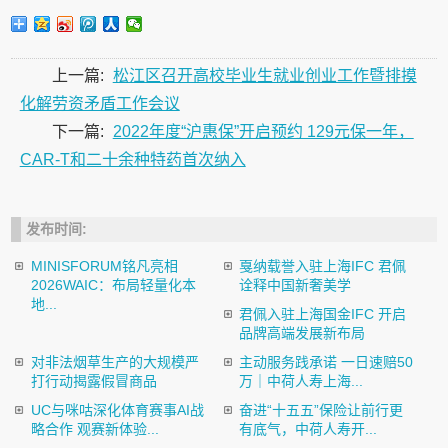
上一篇:
松江区召开高校毕业生就业创业工作暨排摸
化解劳资矛盾工作会议
下一篇:
2022年度“沪惠保”开启预约 129元保一年，
CAR-T和二十余种特药首次纳入
发布时间:
MINISFORUM铭凡亮相
戛纳载誉入驻上海IFC 君佩
2026WAIC：布局轻量化本
诠释中国新奢美学
地...
君佩入驻上海国金IFC 开启
品牌高端发展新布局
对非法烟草生产的大规模严
主动服务践承诺 一日速赔50
打行动揭露假冒商品
万｜中荷人寿上海...
UC与咪咕深化体育赛事AI战
奋进“十五五”保险让前行更
略合作 观赛新体验...
有底气，中荷人寿开...