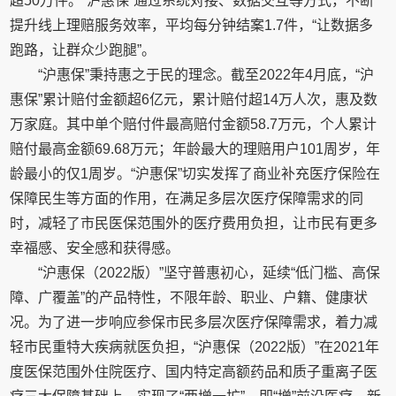
超50万件。“沪惠保”通过系统对接、数据交互等方式，不断
提升线上理赔服务效率，平均每分钟结案1.7件，“让数据多
跑路，让群众少跑腿”。
“沪惠保”秉持惠之于民的理念。截至2022年4月底，“沪
惠保”累计赔付金额超6亿元，累计赔付超14万人次，惠及数
万家庭。其中单个赔付件最高赔付金额58.7万元，个人累计
赔付最高金额69.68万元；年龄最大的理赔用户101周岁，年
龄最小的仅1周岁。“沪惠保”切实发挥了商业补充医疗保险在
保障民生等方面的作用，在满足多层次医疗保障需求的同
时，减轻了市民医保范围外的医疗费用负担，让市民有更多
幸福感、安全感和获得感。
“沪惠保（2022版）”坚守普惠初心，延续“低门槛、高保
障、广覆盖”的产品特性，不限年龄、职业、户籍、健康状
况。为了进一步响应参保市民多层次医疗保障需求，着力减
轻市民重特大疾病就医负担，“沪惠保（2022版）”在2021年
度医保范围外住院医疗、国内特定高额药品和质子重离子医