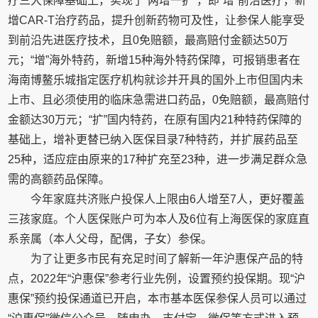
疗三大保障基础上，实现了“两增一扩”，即“增”前沿医疗，新
增CAR-T治疗药品，提升创新药物可及性，让参保人能享受
到前沿先进医疗技术，且0免赔额，最高赔付金额达50万
元；“增”海外特药，新增15种海外特药保障，可报销患者在
海南博鳌乐城指定医疗机构就诊并开具的国外上市但国内未
上市、且必须使用的临床急需进口药品，0免赔额，最高赔付
金额达30万元；“扩”国内特药，在原有国内21种特药保障的
基础上，增补更替已纳入医保目录7种特药，并扩展药品至
25种，适应症由原来的17种扩充至23种，进一步满足群众急
需的高额药品保障。
今年家庭共济账户投保人上限由6人增至7人，更好覆盖
三孩家庭。个人医保账户可为本人及6位有上海医保的家庭直
系亲属（本人父母，配偶，子女）参保。
为了让更多市民有充足时间了解新一年沪惠保产品的特
点，2022年“沪惠保”参考行业先例，设置预约投保期。现“沪
惠保”预约投保通道已开启，本市基本医保参保人员可以通过