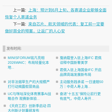
上一篇:
上海：预计到6月上旬，各寄递企业能够全面
恢复个人寄递业务
下一篇:
来自芯片、航天领域的代表：复工前一定要
做好周全的预案，让返厂的人心安
发布时间:
MINISFORUM铭凡亮相
戛纳载誉入驻上海IFC 君佩
2026WAIC：布局轻量化本
诠释中国新奢美学
地...
君佩入驻上海国金IFC 开启
品牌高端发展新布局
对非法烟草生产的大规模严
主动服务践承诺 一日速赔50
打行动揭露假冒商品
万｜中荷人寿上海...
UC与咪咕深化体育赛事AI战
奋进“十五五”保险让前行更
略合作 观赛新体验...
有底气，中荷人寿开...
《天府工匠》创新季启动 四
大创新计划重磅发布