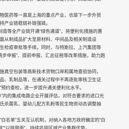
物医药等一直是上海的重点产业，也是下一步外贸
持产业链稳链补链强链。
制造等全产业链开通“绿色通道”，将便利化措施的惠
面从制成品扩大至原材料、中间品及相关制造设
生检疫审批等手续。同时，与特斯拉、上汽集团等
“两步申报”、提前申报、汇总征税等改革措施，助力跑
施真空包装等高新技术货物口岸和属地查验协同，
品、乳制品等，在通关过程中不再逐批审核卫生证
2”预约查检，进一步提升通关便利化水平。
单”内的集成电路企业开展评估，对符合要求的进口光
氏杀菌乳、婴幼儿配方乳粉等民生物资动态调整抽
白名单”五关互认机制，对纳入各地方政府确定的“白
链”“以链带面”，持续巩固区域产业集群优势。