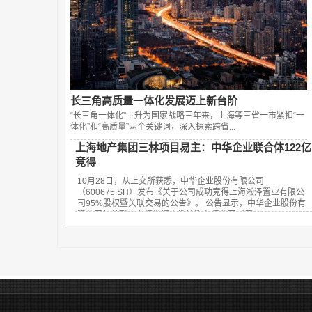
长三角高质量一体化发展迈上新台阶
“长三角一体化”上升为国家战略三年来，上海等三省一市紧扣“一
体化”和“高质量”两个关键词，深入探索跨省...
上海地产集团三林项目易主：中华企业联合体122亿
竞得
10月28日，从上交所获悉，中华企业股份有限公司
（600675.SH）发布《关于公司成功竞得上海淞泽置业有限公
司95%股权暨关联交易的公告》。 公告显示，中华企业股份有
限公司与关联方上海世博土地控股有限公司（简...