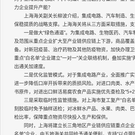
力企业提升产能？
上海海关副关长柳波介绍，集成电路、汽车制造、生
保稳提质的战略支撑。上海海关将从三方面采取措施，支
一是做大“绿色通道”。为集成电路、生物医药、汽车
及范围从重点企业扩大至产业链供应链上下游，商品覆盖
备。对新冠疫苗、治疗药物及其他防疫物资，加快办理卫
重点“白名单”企业建立“一对一”关企联络机制，叠加实施
出通关加速度。
二是优化监管模式。对于集成电路产业，全面推广实
进一步降低口岸开拆带来的质损风险。对进口肉类、水产
书原件，对进出口鲜活易腐农食产品实施优先查检及“5+
三是采取临时性监管措施。对上海市复工复产“白名
刻胶临时免予抽样送检；对冰鲜水产品、水果、肉类、巴
检比率，保障重点物资尽快投入生产和保供。
同时，上海将建立长三角地区产业链供应链重点企业“
名单”企业，由五地海关共同给予通关便利，支持“以点带