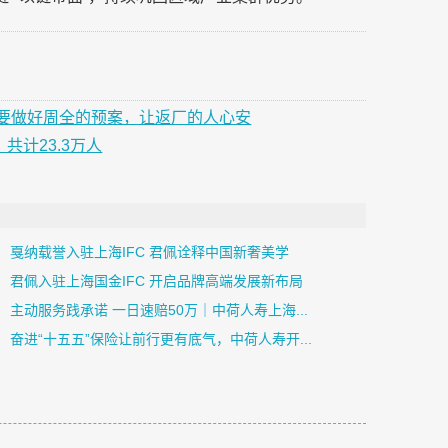
要做好周全的预案，让返厂的人心安
共计23.3万人
戛纳载誉入驻上海IFC 君佩诠释中国新奢美学
君佩入驻上海国金IFC 开启品牌高端发展新布局
主动服务践承诺 一日速赔50万｜中荷人寿上海...
奋进“十五五”保险让前行更有底气，中荷人寿开...