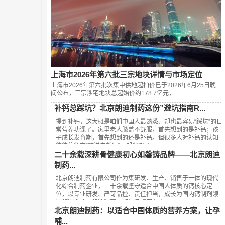
上海市2026年第六批三宗地块详情与市场定位
上海市2026年第六批次集中供地起拍价已于2026年6月25日晚
间公布，‌三宗涉宅地块总起始价约178.7亿元‌，...
补钙总踩坑？北京朗迪制药这份”避坑指南R...
提到补钙，这大概是咱们中国人最熟悉、却也最容易“踩坑”的日
常营养功课了。家里老人膝盖不舒服，首先想到的是补钙；孩
子成长发育期，首先想到的还是补钙。但很多人对补钙的认知
往往停留在“吃进去就行”，却忽略了...
二十余载深耕骨健康初心如磐铸品牌——北京朗迪
制药...
北京朗迪制药有限公司作为集研发、生产、销售于一体的现代
化综合制药企业，二十余载坚守适合中国人体质的钙核心定
位，以专业研发、严苛品控、责任担当，成长为国内钙制剂领
域领军企业，朗迪制药、朗迪品牌深入人...
北京朗迪制药：以适合中国体质的营养方案，让孕
哺...