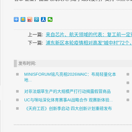
上一篇:
来自芯片、航天领域的代表：复工前一定
下一篇:
浦东新区本轮疫情相对高发“城中村”72个，
发布时间:
MINISFORUM铭凡亮相2026WAIC：布局轻量化本
地...
对非法烟草生产的大规模严打行动揭露假冒商品
UC与咪咕深化体育赛事AI战略合作 观赛新体验...
《天府工匠》创新季启动 四大创新计划重磅发布