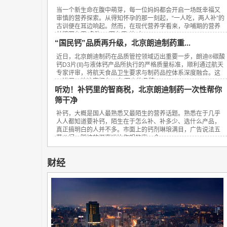
当一个新生命在腹中萌芽，每一位妈妈都会开启一场既幸福又
审慎的营养探索。从得知怀孕的那一刻起，“一人吃，两人补”的
古训便在耳边响起。然而，在现代营养学看来，孕哺期的营养
关键不在于“多吃”，而在于“补对”。...
“国民钙”品质再升级，北京朗迪制药重...
近日，北京朗迪制药在品质管控领域迈出重要一步，朗迪®碳酸
钙D3片(II)与液体钙产品所执行的严格质量标准，顺利通过航天
专家评审，将航天食品卫生要求与制药品控体系深度融合。这
一进展，让这家拥有23年历史的品牌...
听劝！补钙里的智商税，北京朗迪制药一次性帮你
筛干净
补钙，大概是国人最熟悉又最陌生的营养话题。熟悉在于几乎
人人都知道要补钙，陌生在于怎么补、补多少、选什么产品，
真正搞明白的人并不多。市面上的钙剂琳琅满目，广告说法五
花八门，踩坑的概率远比你想的高。今...
财经